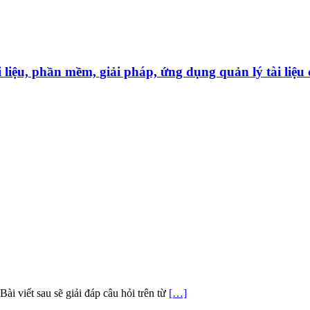
̀i liệu, phần mềm, giải pháp, ứng dụng quản lý tài liê
i viết sau sẽ giải đáp câu hỏi trên từ
[…]