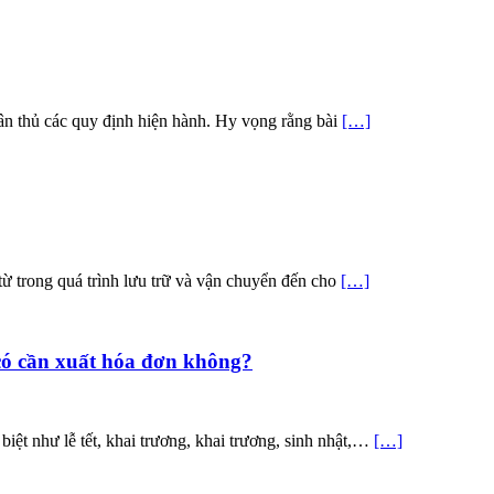
ân thủ các quy định hiện hành. Hy vọng rằng bài
[…]
từ trong quá trình lưu trữ và vận chuyển đến cho
[…]
có cần xuất hóa đơn không?
iệt như lễ tết, khai trương, khai trương, sinh nhật,…
[…]