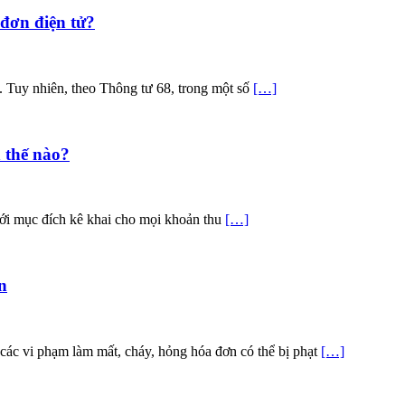
 đơn điện tử?
ử. Tuy nhiên, theo Thông tư 68, trong một số
[…]
 thế nào?
với mục đích kê khai cho mọi khoản thu
[…]
n
ác vi phạm làm mất, cháy, hỏng hóa đơn có thể bị phạt
[…]