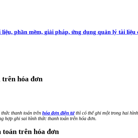
̀i liệu, phần mềm, giải pháp, ứng dụng quản lý tài liê
n trên hóa đơn
 thức thanh toán trên
hóa đơn điện tử
thì có thể ghi một trong hai hì
g hợp ghi sai hình thức thanh toán trên hóa đơn.
h toán trên hóa đơn