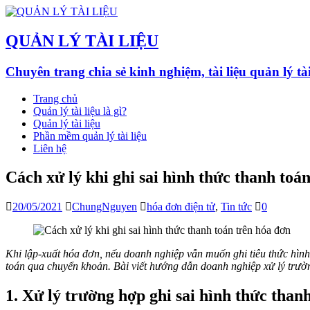
QUẢN LÝ TÀI LIỆU
Chuyên trang chia sẻ kinh nghiệm, tài liệu quản lý ta
Trang chủ
Quản lý tài liệu là gì?
Quản lý tài liệu
Phần mềm quản lý tài liệu
Liên hệ
Cách xử lý khi ghi sai hình thức thanh toá
20/05/2021
ChungNguyen
hóa đơn điện tử
,
Tin tức
0
Khi lập-xuất hóa đơn, nếu doanh nghiệp vẫn muốn ghi tiêu thức hình
toán qua chuyển khoản. Bài viết hướng dẫn doanh nghiệp xử lý trườn
1. Xử lý trường hợp ghi sai hình thức than