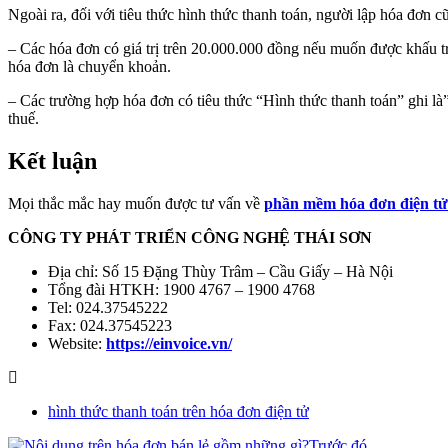
Ngoài ra, đối với tiêu thức hình thức thanh toán, người lập hóa đơn c
– Các hóa đơn có giá trị trên 20.000.000 đồng nếu muốn được khấu tr
hóa đơn là chuyển khoản.
– Các trường hợp hóa đơn có tiêu thức “Hình thức thanh toán” ghi là
thuế.
Kết luận
Mọi thắc mắc hay muốn được tư vấn về
phần mềm hóa đơn điện tử
CÔNG TY PHÁT TRIỂN CÔNG NGHỆ THÁI SƠN
Địa chỉ: Số 15 Đặng Thùy Trâm – Cầu Giấy – Hà Nội
Tổng đài HTKH: 1900 4767 – 1900 4768
Tel: 024.37545222
Fax: 024.37545223
Website:
https://einvoice.vn/
hình thức thanh toán trên hóa đơn điện tử
Trước đó