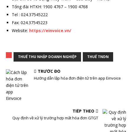
Tổng đài HTKH: 1900 4767 – 1900 4768
Tel : 024.37545222
Fax: 024.37545223
Website:
https://einvoice.vn/
THUẾ THU NHẬP DOANH NGHIỆP
THUẾ TNDN
TRƯỚC ĐÓ
Hướng dẫn lập hóa đơn điện tử trên app Einvoice
TIẾP THEO
Quy định về xử lý trường hợp mất hóa đơn GTGT