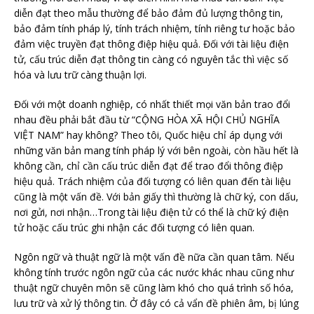
diễn đạt theo mẫu thường để bảo đảm đủ lượng thông tin,
bảo đảm tính pháp lý, tính trách nhiệm, tính riêng tư hoặc bảo
đảm việc truyền đạt thông điệp hiệu quả. Đối với tài liệu điện
tử, cấu trúc diễn đạt thông tin càng có nguyên tắc thì việc số
hóa và lưu trữ càng thuận lợi.
Đối với một doanh nghiệp, có nhất thiết mọi văn bản trao đổi
nhau đều phải bắt đầu từ “CỘNG HÒA XÃ HỘI CHỦ NGHĨA
VIỆT NAM” hay không? Theo tôi, Quốc hiệu chỉ áp dụng với
những văn bản mang tính pháp lý với bên ngoài, còn hầu hết là
không cần, chỉ cần cấu trúc diễn đạt để trao đổi thông điệp
hiệu quả. Trách nhiệm của đối tượng có liên quan đến tài liệu
cũng là một vấn đề. Với bản giấy thì thường là chữ ký, con dấu,
nơi gửi, nơi nhận…Trong tài liệu điện tử có thể là chữ ký điện
tử hoặc cấu trúc ghi nhận các đối tượng có liên quan.
Ngôn ngữ và thuật ngữ là một vấn đề nữa cần quan tâm. Nếu
không tính trước ngôn ngữ của các nước khác nhau cũng như
thuật ngữ chuyên môn sẽ cũng làm khó cho quá trình số hóa,
lưu trữ và xử lý thông tin. Ở đây có cả vẩn đề phiên âm, bị lúng