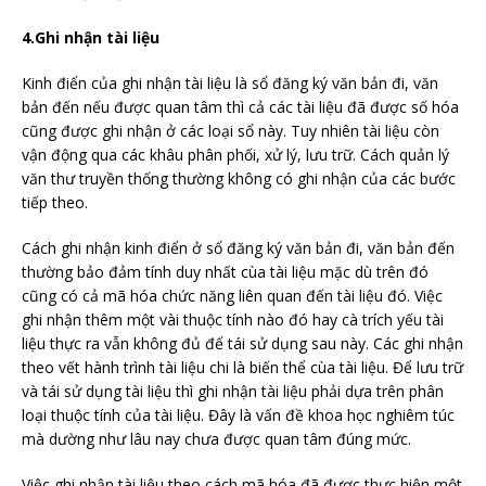
4.Ghi nhận tài liệu
Kinh điển của ghi nhận tài liệu là sổ đăng ký văn bản đi, văn
bản đến nếu được quan tâm thì cả các tài liệu đã được số hóa
cũng được ghi nhận ở các loại sổ này. Tuy nhiên tài liệu còn
vận động qua các khâu phân phối, xử lý, lưu trữ. Cách quản lý
văn thư truyền thống thường không có ghi nhận của các bước
tiếp theo.
Cách ghi nhận kinh điển ở sổ đăng ký văn bản đi, văn bản đến
thường bảo đảm tính duy nhất cùa tài liệu mặc dù trên đó
cũng có cả mã hóa chức năng liên quan đến tài liệu đó. Việc
ghi nhận thêm một vài thuộc tính nào đó hay cà trích yếu tài
liệu thực ra vẫn không đủ để tái sử dụng sau này. Các ghi nhận
theo vết hành trình tài liệu chi là biến thể cùa tài liệu. Để lưu trữ
và tái sử dụng tài liệu thì ghi nhận tài liệu phải dựa trên phân
loại thuộc tính của tài liệu. Đây là vấn đề khoa học nghiêm túc
mà dường như lâu nay chưa được quan tâm đúng mức.
Việc ghi nhận tài liệu theo cách mã hóa đã được thực hiện một