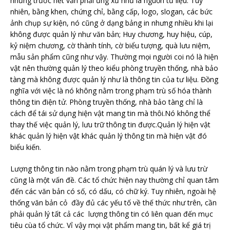
nhưng trước hết vẫn phải ứng xử như là nguồn tư liệu. Tuy
nhiên, bằng khen, chứng chỉ, bằng cấp, logo, slogan, các bức
ảnh chụp sự kiện, nó cũng ở dạng bảng in nhưng nhiều khi lại
không được quản lý như văn bản; Huy chương, huy hiệu, cúp,
kỷ niệm chương, cờ thành tính, cờ biểu tượng, quà lưu niệm,
mẫu sản phẩm cũng như vậy. Thường mọi người coi nó là hiện
vật nên thường quản lý theo kiểu phòng truyền thống, nhà bảo
tàng mà không được quản lý như là thông tin của tư liệu. Đồng
nghĩa với việc là nó không nằm trong phạm trù số hóa thành
thông tin điện tử. Phòng truyền thống, nhà bảo tàng chỉ là
cách để tái sử dụng hiện vật mang tin mà thôi.Nó không thể
thay thế việc quản lý, lưu trữ thông tin được.Quản lý hiện vật
khác quản lý hiện vật khác quản lý thông tin mà hiện vật đó
biểu kiến.
Lượng thông tin nào nằm trong phạm trù quán lý và lưu trừ
cũng là một vấn đề. Các tổ chức hiện nay thường chỉ quan tâm
đến các văn bản có số, có dấu, có chữ ký. Tuy nhiên, ngoài hệ
thống văn bản cỏ đầy đủ các yếu tố về thế thức như trên, cần
phải quản lý tất cả các lượng thông tin có liên quan đến mục
tiêu cùa tổ chức. Vỉ vậy mọi vật phẩm mang tin, bất kể giá trị