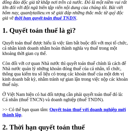
đông đảo độc giả từ khắp nơi trên cả nước. Đó là một niềm vui rất
lớn đối với đội ngũ biên tập viên nội dung của chúng tôi. Bài viết
hôm nay, quanlytailieu.vn sẽ giải đáp những thắc mắc từ quý độc
giả về
thời hạn quyết toán thuế TNDN
.
1. Quyết toán thuế là gì?
Quyết toán thuế được hiểu là việc làm bắt buộc đối với mọi tổ chức,
cá nhân kinh doanh nhằm hoàn thành nghĩa vụ thuế trong một
khoảng thời gian cụ thể.
Còn đối với cơ quan Nhà nước thì quyết toán thuế chính là cách để
Nhà nước quản lý những khoản đóng thuế của cá nhân, tổ chức,
thông qua kiểm tra số liệu có trong các khoản thuế của một đơn vị
kinh doanh bất kỳ, nhằm tránh sự gian lận trong việc nộp các khoản
thuế này.
Ở Việt Nam hiện có hai đối tượng cần phải quyết toán thuế đó là:
Cá nhân (thuế TNCN) và doanh nghiệp (thuế TNDN).
>> Có thể bạn quan tâm:
Quyết toán thuế với doanh nghiệp mới
thành lập
.
2. Thời hạn quyết toán thuế