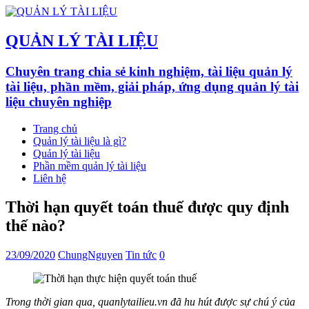
QUẢN LÝ TÀI LIỆU
Chuyên trang chia sẻ kinh nghiệm, tài liệu quản lý
tài liệu, phần mềm, giải pháp, ứng dụng quản lý tài
liệu chuyên nghiệp
Trang chủ
Quản lý tài liệu là gì?
Quản lý tài liệu
Phần mềm quản lý tài liệu
Liên hệ
Thời hạn quyết toán thuế được quy định
thế nào?
23/09/2020
ChungNguyen
Tin tức
0
Trong thời gian qua, quanlytailieu.vn đã hu hút được sự chú ý của