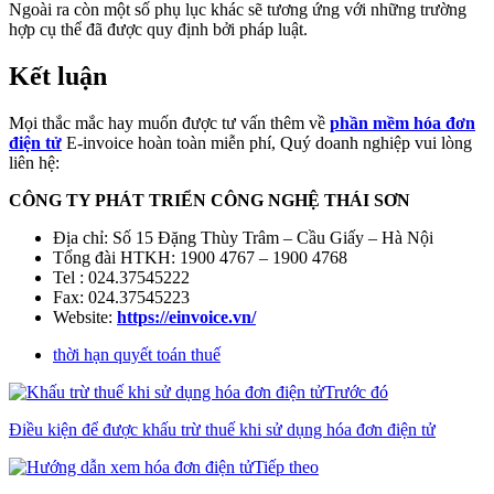
Ngoài ra còn một số phụ lục khác sẽ tương ứng với những trường
hợp cụ thể đã được quy định bởi pháp luật.
Kết luận
Mọi thắc mắc hay muốn được tư vấn thêm về
phần mềm hóa đơn
điện tử
E-invoice hoàn toàn miễn phí, Quý doanh nghiệp vui lòng
liên hệ:
CÔNG TY PHÁT TRIỂN CÔNG NGHỆ THÁI SƠN
Địa chỉ: Số 15 Đặng Thùy Trâm – Cầu Giấy – Hà Nội
Tổng đài HTKH: 1900 4767 – 1900 4768
Tel : 024.37545222
Fax: 024.37545223
Website:
https://einvoice.vn/
thời hạn quyết toán thuế
Trước đó
Điều kiện để được khấu trừ thuế khi sử dụng hóa đơn điện tử
Tiếp theo