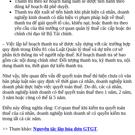
Thanh tra theo kế hoạch hàng năm sẽ được tiến hành theo
đúng kế hoạch đã phê duyệt.
Thanh tra đột xuất sẽ tiến hành khi phát hiện cá nhân, doanh
nghiệp kinh doanh có dấu hiệu vi phạm pháp luật về thuế;
thanh tra để giải quyết tố cáo, khiếu nại; hoặc thanh tra theo
yêu cầu của thủ trưởng cơ quan quản lý thuế các cấp hoặc do
chính chỉ đạo từ Bộ Tài chính.
– Việc lập kế hoạch thanh tra sẽ được xây dựng với các trường hợp
quy định trong Điều 81 của Luật Quản lý thuế và dự trên cơ sở
phân tích thông tin về người nộp thuế. Kế hoạch thanh tra sẽ bao
gồm các nội dung chính như: Đối tượng thanh tra, kỳ thanh tra, nội
dung thanh tra, thời gian dự kiến thanh tra.
Như vậy, liên quan đến vấn đề quyết toán thuế thì hiện chưa có văn
bản pháp luật nào quy định về thời gian cá nhân, doanh nghiệp kinh
doanh phải thực hiện việc quyết toán thuế. Do đó, các cá nhân,
doanh nghiệp kinh doanh có thể quyết toán thuế theo 1 năm, 2 năm,
3 năm hoặc cũng có thể là 5 năm.
Điều này đồng nghĩa rằng: Cơ quan thuế khi kiểm tra quyết toán
thuế của cá nhân, doanh nghiệp kinh doanh sẽ có quyền kiểm tra
trong tất cả các năm.
>> Tham khảo:
Nguyên tắc lập hóa đơn GTGT
.