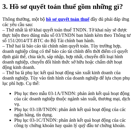
3. Hồ sơ quyết toán thuế gồm những gì?
Thông thường, một bộ
hồ sơ quyết toán thuế
đầy đủ phải đáp ứng
các yêu cầu sau:
– Thứ nhất là tờ khai quyết toán thuế TNDN. Tờ khai này sẽ được
thực hiện theo đúng mẫu số 03/TNDN ban hành kèm theo Thông tư
số 151/2014/TT-BTC do Bộ Tài chính ban hành.
– Thứ hai là báo cáo tài chính năm quyết toán. Tùy trường hợp,
doanh nghiệp cũng có thể báo cáo tài chính đến thời điểm có quyết
định giải thể, chia tách, sáp nhập, hợp nhất, chuyển đổi loại hình
doanh nghiệp, chuyển đổi hình thức sở hữu hoặc chấm dứt hoạt
động kinh doanh.
– Thứ ba là phụ lục kết quả hoạt động sản xuất kinh doanh của
doanh nghiệp. Tùy vào tình hình của doanh nghiệp để lựa chọn phụ
lục phì hợp. Cụ thể:
Phụ lục theo mẫu 03-1A/TNDN: phản ánh kết quả hoạt động
của các doanh nghiệp thuộc ngành sản xuất, thương mại, dịch
vụ.
Phụ lục 03-1B/TNDN: phản ánh kết quả hoạt động của các
ngân hàng, tín dụng.
Phụ lục 03-1C/TNDN: phản ánh kết quả hoạt động của các
công ty chứng khoán hay quản lý quỹ đầu tư chứng khoán.