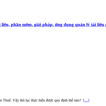
̀i liệu, phần mềm, giải pháp, ứng dụng quản lý tài liê
n Thuế. Vậy thủ tục thực hiện được quy định thế nào?
[…]