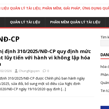
LIỆU QUẢN LÝ TÀI LIỆU, PHẦN MỀM, GIẢI PHÁP, ỨNG DỤNG QUA
QUẢN LÝ TÀI LIỆU
PHẦN MỀM QUẢN LÝ TÀI LIỆU
/NĐ-CP
Tìm 
ị định 310/2025/NĐ-CP quy định mức
DAN
t lũy tiến với hành vi không lập hóa
n
hóa đ
/02/2026
ChungNguyen
0
Phần 
 định 310/2025/NĐ-CP được Chính phủ ban hành ngày
Quản 
/2025, sửa đổi, bổ sung một số điều của Nghị định
2020/NĐ-CP ngày 19/10/2020 quy định
[…]
Tin t