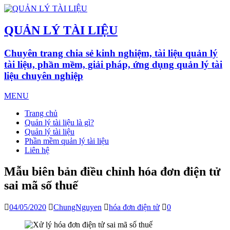
QUẢN LÝ TÀI LIỆU
Chuyên trang chia sẻ kinh nghiệm, tài liệu quản lý
tài liệu, phần mềm, giải pháp, ứng dụng quản lý tài
liệu chuyên nghiệp
MENU
Trang chủ
Quản lý tài liệu là gì?
Quản lý tài liệu
Phần mềm quản lý tài liệu
Liên hệ
Mẫu biên bản điều chỉnh hóa đơn điện tử
sai mã số thuế
04/05/2020
ChungNguyen
hóa đơn điện tử
0