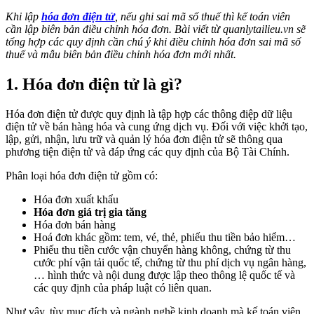
Khi lập
hóa đơn điện tử
, nếu ghi sai mã số thuế thì kế toán viên
cần lập biên bản điều chỉnh hóa đơn. Bài viết từ quanlytailieu.vn sẽ
tổng hợp các quy định cần chú ý khi điều chỉnh hóa đơn sai mã số
thuế và mẫu biên bản điều chỉnh hóa đơn mới nhất.
1. Hóa đơn điện tử là gì?
Hóa đơn điện tử được quy định là tập hợp các thông điệp dữ liệu
điện tử về bán hàng hóa và cung ứng dịch vụ. Đối với việc khởi tạo,
lập, gửi, nhận, lưu trữ và quản lý hóa đơn điện tử sẽ thông qua
phương tiện điện tử và đáp ứng các quy định của Bộ Tài Chính.
Phân loại hóa đơn điện tử gồm có:
Hóa đơn xuất khẩu
Hóa đơn giá trị gia tăng
Hóa đơn bán hàng
Hoá đơn khác gồm: tem, vé, thẻ, phiếu thu tiền bảo hiểm…
Phiếu thu tiền cước vận chuyển hàng không, chứng từ thu
cước phí vận tải quốc tế, chứng từ thu phí dịch vụ ngân hàng,
… hình thức và nội dung được lập theo thông lệ quốc tế và
các quy định của pháp luật có liên quan.
Như vậy, tùy mục đích và ngành nghề kinh doanh mà kế toán viên