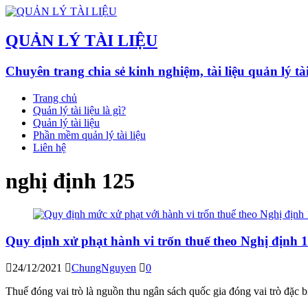
QUẢN LÝ TÀI LIỆU
Chuyên trang chia sẻ kinh nghiệm, tài liệu quản lý ta
Trang chủ
Quản lý tài liệu là gì?
Quản lý tài liệu
Phần mềm quản lý tài liệu
Liên hệ
nghị định 125
Quy định xử phạt hành vi trốn thuế theo Nghị định 
24/12/2021
ChungNguyen
0
Thuế đóng vai trò là nguồn thu ngân sách quốc gia đóng vai trò đặc b