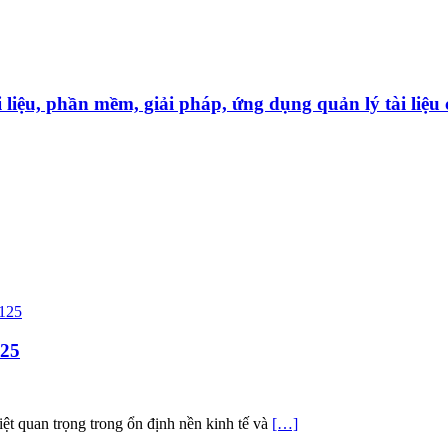
̀i liệu, phần mềm, giải pháp, ứng dụng quản lý tài liê
125
iệt quan trọng trong ổn định nền kinh tế và
[…]