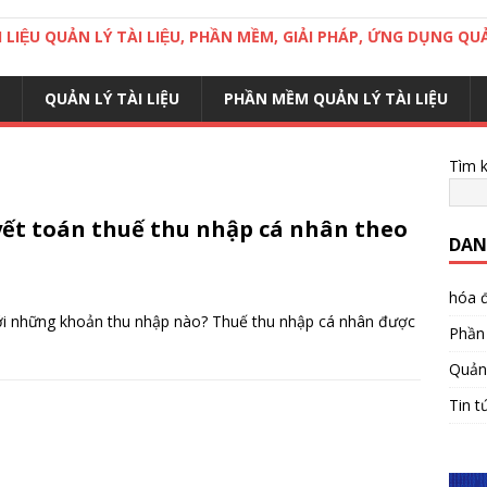
LIỆU QUẢN LÝ TÀI LIỆU, PHẦN MỀM, GIẢI PHÁP, ỨNG DỤNG QUA
QUẢN LÝ TÀI LIỆU
PHẦN MỀM QUẢN LÝ TÀI LIỆU
Tìm 
ết toán thuế thu nhập cá nhân theo
DAN
hóa đ
i những khoản thu nhập nào? Thuế thu nhập cá nhân được
Phần 
Quản 
Tin t