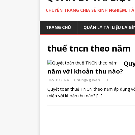
CHUYÊN TRANG CHIA SẺ KINH NGHIỆM, TÀI 
TRANG CHỦ
QUẢN LÝ TÀI LIỆU LÀ GÌ?
thuế tncn theo năm
Quy
năm với khoản thu nào?
02/01/2024
ChungNguyen
0
Quyết toán thuế TNCN theo năm áp dụng vớ
miễn với khoản thu nào?
[…]