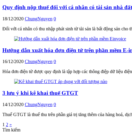
Quy định nộp thuế đối với cá nhân có tài sản nhà đất
18/12/2020
ChungNguyen
0
Đối với cá nhân có thu nhập phát sinh từ tài sản là bất động sản cho 
Hướng dẫn xuất hóa đơn điện tử trên phần mềm E-i
16/12/2020
ChungNguyen
0
Hóa đơn điện tử được quy định là tập hợp các thông điệp dữ liệu đi
3 lưu ý khi kê khai thuế GTGT
14/12/2020
ChungNguyen
0
Thuế GTGT là thuế thu trên phần giá trị tăng thêm của hàng hoá, dịch
Phân
1
2
»
Tìm kiếm