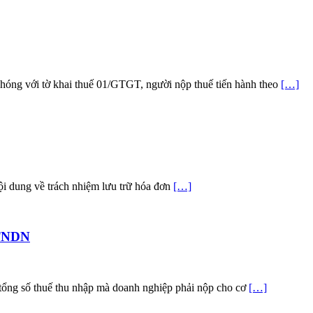
hóng với tờ khai thuế 01/GTGT, người nộp thuế tiến hành theo
[…]
nội dung về trách nhiệm lưu trữ hóa đơn
[…]
 TNDN
tổng số thuế thu nhập mà doanh nghiệp phải nộp cho cơ
[…]