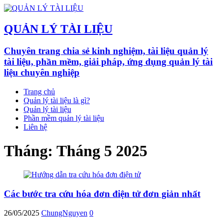
QUẢN LÝ TÀI LIỆU
Chuyên trang chia sẻ kinh nghiệm, tài liệu quản lý
tài liệu, phần mềm, giải pháp, ứng dụng quản lý tài
liệu chuyên nghiệp
Trang chủ
Quản lý tài liệu là gì?
Quản lý tài liệu
Phần mềm quản lý tài liệu
Liên hệ
Tháng:
Tháng 5 2025
Các bước tra cứu hóa đơn điện tử đơn giản nhất
26/05/2025
ChungNguyen
0