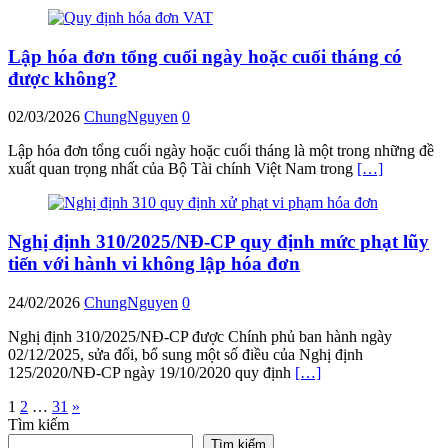
Lập hóa đơn tổng cuối ngày hoặc cuối tháng có
được không?
02/03/2026
ChungNguyen
0
Lập hóa đơn tổng cuối ngày hoặc cuối tháng là một trong những đề
xuất quan trọng nhất của Bộ Tài chính Việt Nam trong
[…]
Nghị định 310/2025/NĐ-CP quy định mức phạt lũy
tiến với hành vi không lập hóa đơn
24/02/2026
ChungNguyen
0
Nghị định 310/2025/NĐ-CP được Chính phủ ban hành ngày
02/12/2025, sửa đổi, bổ sung một số điều của Nghị định
125/2020/NĐ-CP ngày 19/10/2020 quy định
[…]
Phân
1
2
…
31
»
Tìm kiếm
trang
Tìm kiếm