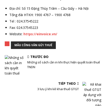
Địa chỉ: Số 15 Đặng Thùy Trâm – Cầu Giấy – Hà Nội
Tổng đài HTKH: 1900 4767 – 1900 4768
Tel : 024.37545222
Fax: 024.37545223
Website:
https://einvoice.vn/
MẪU CÔNG VĂN GỬI THUẾ
TRƯỚC ĐÓ
Những sổ sách cần in khi thực hiện quyết toán thuế
TNDN
TIẾP THEO
3 lưu ý khi kê khai thuế GTGT