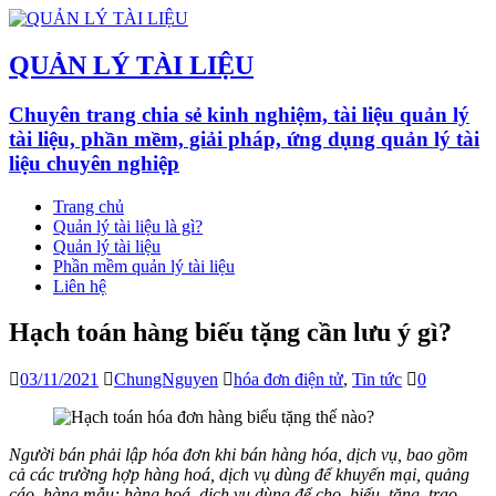
QUẢN LÝ TÀI LIỆU
Chuyên trang chia sẻ kinh nghiệm, tài liệu quản lý
tài liệu, phần mềm, giải pháp, ứng dụng quản lý tài
liệu chuyên nghiệp
Trang chủ
Quản lý tài liệu là gì?
Quản lý tài liệu
Phần mềm quản lý tài liệu
Liên hệ
Hạch toán hàng biếu tặng cần lưu ý gì?
03/11/2021
ChungNguyen
hóa đơn điện tử
,
Tin tức
0
Người bán phải lập hóa đơn khi bán hàng hóa, dịch vụ, bao gồm
cả các trường hợp hàng hoá, dịch vụ dùng để khuyến mại, quảng
cáo, hàng mẫu; hàng hoá, dịch vụ dùng để cho, biếu, tặng, trao