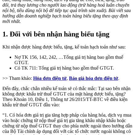
đổi, trả thay lương cho người lao động (trừ hàng hoá luân chuyển
nội bộ, tiêu dùng nội bộ để tiếp tục quá trình sản xuất). Bài viết sau
hướng dẫn doanh nghiệp hạch toán hàng biếu tặng theo quy định
mới nhất.
1. Đối với bên nhận hàng biếu tặng
Khi nhận được hàng được biếu, tặng, kế toán hạch toán như sau:
Nợ TK 156, 142, 242, …Tổng giá trị hàng bao gồm thuế
GTGT.
Có TK 711: Tổng giá trị hàng bao gồm thuế GTGT.
>> Tham khảo:
Hóa đơn điện tử
,
Báo giá hóa đơn điện tử
.
Đến đây, chắc chắn nhiều kế toán sẽ có thắc mắc: Tại sao bên nhận
không được khấu trừ thuế GTGT của mặt hàng được biếu, tặng?
Theo Khoản 10, Điều 1, Thông tư 26/2015/TT-BTC về điều kiện
khấu trừ thuế GTGT đầu vào:
“1. Có hóa đơn giá trị gia tăng hợp pháp của hàng hóa, dịch vụ mua
vào hoặc chứng từ nộp thuế giá trị gia tăng khâu nhập khẩu hoặc
chứng từ nộp thuế GTGT thay cho phía nước ngoài theo hướng dẫn
của Bộ Tài chính áp dụng đối với các tổ chức nước ngoài không có