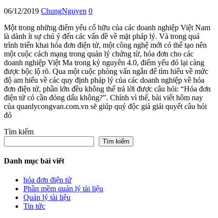
06/12/2019
ChungNguyen
0
Một trong những điểm yếu cố hữu của các doanh nghiệp Việt Nam
là dành ít sự chú ý đến các vấn đề về mặt pháp lý. Và trong quá
trình triển khai hóa đơn điện tử, một công nghệ mới có thể tạo nên
một cuộc cách mạng trong quản lý chứng từ, hóa đơn cho các
doanh nghiệp Việt Ma trong kỷ nguyên 4.0, điểm yếu đó lại càng
được bộc lộ rõ. Qua một cuộc phòng vấn ngắn để tìm hiểu về mức
độ am hiểu về các quy định pháp lý của các doanh nghiệp về hóa
đơn điện tử, phần lớn đều không thể trả lời được câu hỏi: “Hóa đơn
điện tử có cần đóng dấu không?”. Chính vì thế, bài viết hôm nay
của quanlycongvan.com.vn sẽ giúp quý độc giả giải quyết câu hỏi
đó
Tìm kiếm
Tìm kiếm
Danh mục bài viết
hóa đơn điện tử
Phần mềm quản lý tài liệu
Quản lý tài liệu
Tin tức