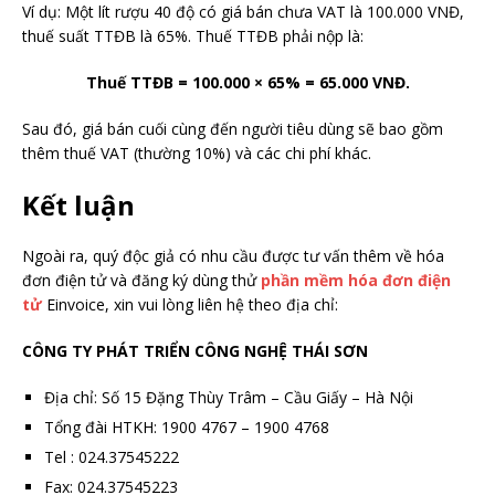
Ví dụ: Một lít rượu 40 độ có giá bán chưa VAT là 100.000 VNĐ,
thuế suất TTĐB là 65%. Thuế TTĐB phải nộp là:
Thuế TTĐB = 100.000 × 65% = 65.000 VNĐ.
Sau đó, giá bán cuối cùng đến người tiêu dùng sẽ bao gồm
thêm thuế VAT (thường 10%) và các chi phí khác.
Kết luận
Ngoài ra, quý độc giả có nhu cầu được tư vấn thêm về hóa
đơn điện tử và đăng ký dùng thử
phần mềm hóa đơn điện
tử
Einvoice, xin vui lòng liên hệ theo địa chỉ:
CÔNG TY PHÁT TRIỂN CÔNG NGHỆ THÁI SƠN
Địa chỉ: Số 15 Đặng Thùy Trâm – Cầu Giấy – Hà Nội
Tổng đài HTKH: 1900 4767 – 1900 4768
Tel : 024.37545222
Fax: 024.37545223