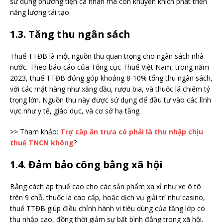
sử dụng phương tiện cá nhân mà còn khuyến khích phát triển
năng lượng tái tạo.
1.3. Tăng thu ngân sách
Thuế TTĐB là một nguồn thu quan trọng cho ngân sách nhà
nước. Theo báo cáo của Tổng cục Thuế Việt Nam, trong năm
2023, thuế TTĐB đóng góp khoảng 8-10% tổng thu ngân sách,
với các mặt hàng như xăng dầu, rượu bia, và thuốc lá chiếm tỷ
trọng lớn. Nguồn thu này được sử dụng để đầu tư vào các lĩnh
vực như y tế, giáo dục, và cơ sở hạ tầng.
>> Tham khảo:
Trợ cấp ăn trưa có phải là thu nhập chịu
thuế TNCN không
?
1.4. Đảm bảo công bằng xã hội
Bằng cách áp thuế cao cho các sản phẩm xa xỉ như xe ô tô
trên 9 chỗ, thuốc lá cao cấp, hoặc dịch vụ giải trí như casino,
thuế TTĐB giúp điều chỉnh hành vi tiêu dùng của tầng lớp có
thu nhập cao, đồng thời giảm sự bất bình đẳng trong xã hội.