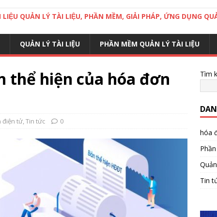
LIỆU QUẢN LÝ TÀI LIỆU, PHẦN MỀM, GIẢI PHÁP, ỨNG DỤNG QUA
QUẢN LÝ TÀI LIỆU
PHẦN MỀM QUẢN LÝ TÀI LIỆU
n thể hiện của hóa đơn
Tìm 
DAN
 điện tử
,
Tin tức
0
hóa đ
Phần 
Quản 
Tin t