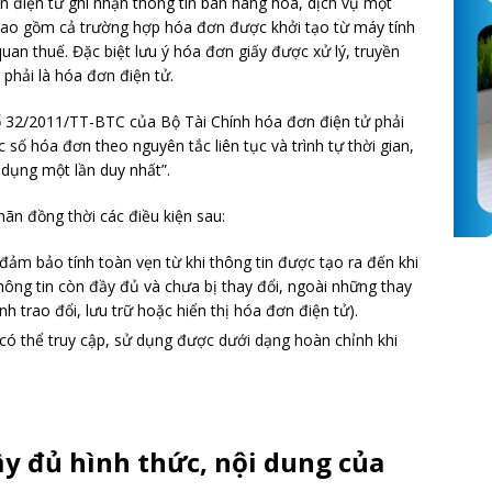
 điện tử ghi nhận thông tin bán hàng hóa, dịch vụ một
 bao gồm cả trường hợp hóa đơn được khởi tạo từ máy tính
 quan thuế. Đặc biệt lưu ý hóa đơn giấy được xử lý, truyền
phải là hóa đơn điện tử.
ố 32/2011/TT-BTC của Bộ Tài Chính hóa đơn điện tử phải
số hóa đơn theo nguyên tắc liên tục và trình tự thời gian,
dụng một lần duy nhất”.
mãn đồng thời các điều kiện sau:
đảm bảo tính toàn vẹn từ khi thông tin được tạo ra đến khi
hông tin còn đầy đủ và chưa bị thay đổi, ngoài những thay
nh trao đổi, lưu trữ hoặc hiển thị hóa đơn điện tử).
có thể truy cập, sử dụng được dưới dạng hoàn chỉnh khi
ầy đủ hình thức, nội dung của