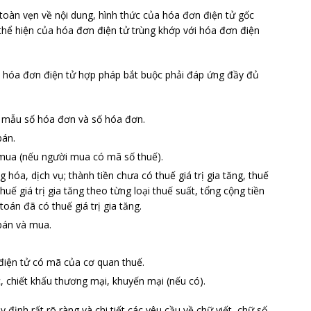
toàn vẹn về nội dung, hình thức của hóa đơn điện tử gốc
 thể hiện của hóa đơn điện tử trùng khớp với hóa đơn điện
, hóa đơn điện tử hợp pháp bắt buộc phải đáp ứng đầy đủ
u mẫu số hóa đơn và số hóa đơn.
bán.
 mua (nếu người mua có mã số thuế).
g hóa, dịch vụ; thành tiền chưa có thuế giá trị gia tăng, thuế
 thuế giá trị gia tăng theo từng loại thuế suất, tổng cộng tiền
 toán đã có thuế giá trị gia tăng.
 bán và mua.
điện tử có mã của cơ quan thuế.
, chiết khấu thương mại, khuyến mại (nếu có).
 định rất rõ ràng và chi tiết các yêu cầu về chữ viết, chữ số