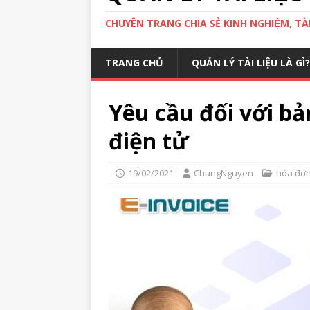
CHUYÊN TRANG CHIA SẺ KINH NGHIỆM, TÀI 
TRANG CHỦ
QUẢN LÝ TÀI LIỆU LÀ GÌ?
Yêu cầu đối với bả
điện tử
19/02/2021
ChungNguyen
hóa đơn