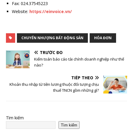
Fax: 024.37545223
Website:
https://einvoice.vn/
CHUYỂN NHƯỢNG BẤT ĐỘNG SẢN
HÓA ĐƠN
TRƯỚC ĐÓ
Kiểm toán báo cáo tài chính doanh nghiệp như thế
nào?
TIẾP THEO
Khoản thu nhập từ tiền lương thuộc đối tượng chịu
thuế TNCN gồm những gì?
Tìm kiếm
Tìm kiếm