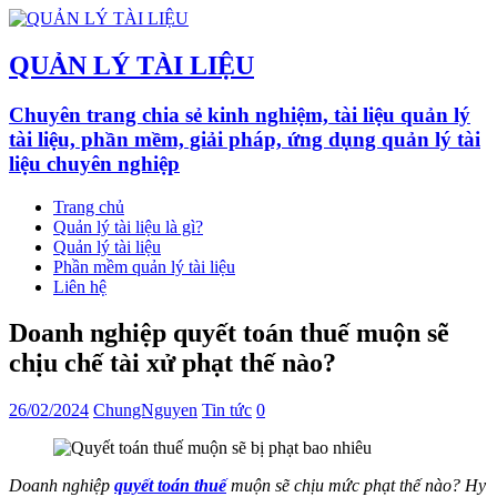
QUẢN LÝ TÀI LIỆU
Chuyên trang chia sẻ kinh nghiệm, tài liệu quản lý
tài liệu, phần mềm, giải pháp, ứng dụng quản lý tài
liệu chuyên nghiệp
Trang chủ
Quản lý tài liệu là gì?
Quản lý tài liệu
Phần mềm quản lý tài liệu
Liên hệ
Doanh nghiệp quyết toán thuế muộn sẽ
chịu chế tài xử phạt thế nào?
26/02/2024
ChungNguyen
Tin tức
0
Doanh nghiệp
quyết toán thuế
muộn sẽ chịu mức phạt thế nào? Hy