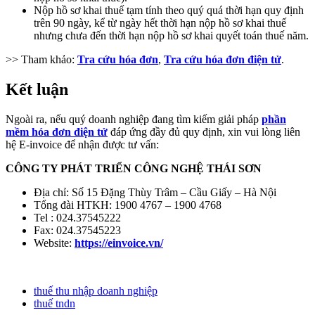
Nộp hồ sơ khai thuế tạm tính theo quý quá thời hạn quy định
trên 90 ngày, kể từ ngày hết thời hạn nộp hồ sơ khai thuế
nhưng chưa đến thời hạn nộp hồ sơ khai quyết toán thuế năm.
>> Tham khảo:
Tra cứu hóa đơn
,
Tra cứu hóa đơn điện tử
.
Kết luận
Ngoài ra, nếu quý doanh nghiệp đang tìm kiếm giải pháp
phần
mềm hóa đơn điện tử
đáp ứng đầy đủ quy định, xin vui lòng liên
hệ E-invoice để nhận được tư vấn:
CÔNG TY PHÁT TRIỂN CÔNG NGHỆ THÁI SƠN
Địa chỉ: Số 15 Đặng Thùy Trâm – Cầu Giấy – Hà Nội
Tổng đài HTKH: 1900 4767 – 1900 4768
Tel : 024.37545222
Fax: 024.37545223
Website:
https://einvoice.vn/
thuế thu nhập doanh nghiệp
thuế tndn