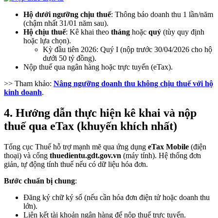
Hộ dưới ngưỡng chịu thuế
: Thông báo doanh thu 1 lần/năm
(chậm nhất 31/01 năm sau).
Hộ chịu thuế
: Kê khai theo
tháng
hoặc
quý
(tùy quy định
hoặc lựa chọn).
Kỳ đầu tiên 2026: Quý I (nộp trước 30/04/2026 cho hộ
dưới 50 tỷ đồng).
Nộp thuế qua ngân hàng hoặc trực tuyến (eTax).
>> Tham khảo:
Nâng ngưỡng doanh thu không chịu thuế với hộ
kinh doanh
.
4. Hướng dẫn thực hiện kê khai và nộp
thuế qua eTax (khuyến khích nhất)
Tổng cục Thuế hỗ trợ mạnh mẽ qua ứng dụng
eTax Mobile
(điện
thoại) và cổng
thuedientu.gdt.gov.vn
(máy tính). Hệ thống đơn
giản, tự động tính thuế nếu có dữ liệu hóa đơn.
Bước chuẩn bị chung
:
Đăng ký chữ ký số (nếu cần hóa đơn điện tử hoặc doanh thu
lớn).
Liên kết tài khoản ngân hàng để nộp thuế trực tuyến.