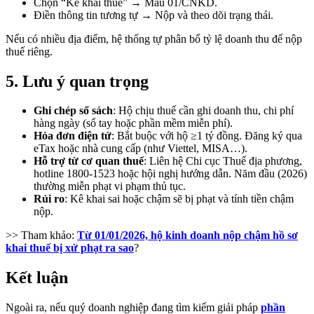
Chọn “Kê khai thuế” → Mẫu 01/CNKD.
Điền thông tin tương tự → Nộp và theo dõi trạng thái.
Nếu có nhiều địa điểm, hệ thống tự phân bổ tỷ lệ doanh thu để nộp
thuế riêng.
5. Lưu ý quan trọng
Ghi chép sổ sách
: Hộ chịu thuế cần ghi doanh thu, chi phí
hàng ngày (sổ tay hoặc phần mềm miễn phí).
Hóa đơn điện tử
: Bắt buộc với hộ ≥1 tỷ đồng. Đăng ký qua
eTax hoặc nhà cung cấp (như Viettel, MISA…).
Hỗ trợ từ cơ quan thuế
: Liên hệ Chi cục Thuế địa phương,
hotline 1800-1523 hoặc hội nghị hướng dẫn. Năm đầu (2026)
thường miễn phạt vi phạm thủ tục.
Rủi ro
: Kê khai sai hoặc chậm sẽ bị phạt và tính tiền chậm
nộp.
>> Tham khảo:
Từ 01/01/2026, hộ kinh doanh nộp chậm hồ sơ
khai thuế bị xử phạt ra sao
?
Kết luận
Ngoài ra, nếu quý doanh nghiệp đang tìm kiếm giải pháp
phần