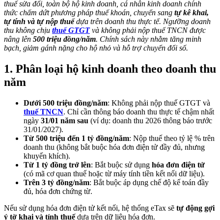
thuế sửa đổi, toàn bộ hộ kinh doanh, cá nhân kinh doanh chính
thức chấm dứt phương pháp thuế khoán, chuyển sang
tự kê khai,
tự tính và tự nộp thuế
dựa trên doanh thu thực tế. Ngưỡng doanh
thu không chịu
thuế GTGT
và không phải nộp thuế TNCN được
nâng lên
500 triệu đồng/năm
. Chính sách này nhằm tăng minh
bạch, giảm gánh nặng cho hộ nhỏ và hỗ trợ chuyển đổi số.
1. Phân loại hộ kinh doanh theo doanh thu
năm
Dưới 500 triệu đồng/năm
: Không phải nộp thuế GTGT và
thuế TNCN
. Chỉ cần thông báo doanh thu thực tế chậm nhất
ngày
31/01 năm sau
(ví dụ: doanh thu 2026 thông báo trước
31/01/2027).
Từ 500 triệu đến 1 tỷ đồng/năm
: Nộp thuế theo tỷ lệ % trên
doanh thu (không bắt buộc hóa đơn điện tử đầy đủ, nhưng
khuyến khích).
Từ 1 tỷ đồng trở lên
: Bắt buộc sử dụng
hóa đơn điện tử
(có mã cơ quan thuế hoặc từ máy tính tiền kết nối dữ liệu).
Trên 3 tỷ đồng/năm
: Bắt buộc áp dụng chế độ kế toán đầy
đủ, hóa đơn chứng từ.
Nếu sử dụng hóa đơn điện tử kết nối, hệ thống eTax sẽ
tự động gợi
ý tờ khai và tính thuế
dựa trên dữ liệu hóa đơn.