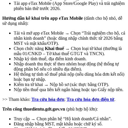
Tải app eTax Mobile (App Store/Google Play) và trải nghiệm
phiên bản thử trước 2026.
Hướng dẫn kê khai trên app eTax Mobile
(dành cho hộ nhỏ, dễ
sử dụng nhất):
Tải và mở app eTax Mobile → Chọn “Trải nghiệm cho hộ, cá
nhân kinh doanh” (hoặc đăng nhập chính thức từ 2026 bằng
MST và mật khẩu/OTP).
Chọn chức năng
Khai thuế
→ Chọn loại tờ khai (thường là
mẫu 01/CNKD – Tờ khai thuế GTGT và TNCN).
Nhập kỳ tính thuế, địa điểm kinh doanh.
Nhập doanh thu thực tế theo nhóm hoạt động (hệ thống tự
động phân bổ nếu có nhiều địa điểm).
Hệ thống tự tính số thuế phải nộp (nếu dùng hóa đơn kết nối)
hoặc bạn tự nhập.
Kiểm tra tờ khai → Nộp hồ sơ (xác thực bằng OTP).
Nộp tiền thuế qua liên kết ngân hàng hoặc tạo Giấy nộp tiền.
>> Tham khảo:
Tra cứu hóa đơn
;
Tra cứu hóa đơn điện tử
.
Trên cổng thuedientu.gdt.gov.vn
(phù hợp hộ lớn):
Truy cập → Chọn phân hệ “Hộ kinh doanh/Cá nhân”.
Đăng nhập bằng MST, mật khẩu hoặc chữ ký số.