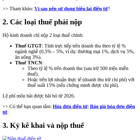
>> Tham khảo:
Vì sao nên sử dụng biên lai điện tử
?
2. Các loại thuế phải nộp
Hộ kinh doanh chỉ nộp 2 loại thuế chính:
Thuế GTGT
: Tính trực tiếp trên doanh thu theo tỷ lệ %
ngành nghề (0,5% – 5%, ví dụ: thương mại 1%, dịch vụ 5%,
ăn uống 3%).
Thuế TNCN
:
Theo tỷ lệ % trên doanh thu (sau trừ 500 triệu miễn
thuế).
Hoặc trên lợi nhuận thực tế (doanh thu trừ chi phí) với
thuế suất 15% (nếu chứng minh được chi phí).
Lệ phí môn bài được bãi bỏ từ 2026.
>> Có thể bạn quan tâm:
Hóa đơn điện tử
;
Báo giá hóa đơn điện
tử
.
3. Kỳ kê khai và nộp thuế