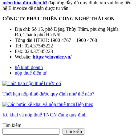
mềm hóa đơn điện tử
đáp ứng đầy đủ quy định, xin vui lòng liên
hệ E-invoice để nhận được tư vấn:
CÔNG TY PHÁT TRIỂN CÔNG NGHỆ THÁI SƠN
Địa chỉ: Số 15, phố Đặng Thùy Trâm, phường Nghĩa
Đô
,
Thành phố Hà Nội
Tổng đài HTKH: 1900 4767 – 1900 4768
Tel : 024.37545222
Fax: 024.37545223
Website:
https://einvoice.vn/
hộ kinh doanh
nộp thuế điện tử
Trước đó
Thời hạn nộp thuế được quy định như thế nào?
Tiếp theo
Kê khai và nộp thuế TNCN đúng quy định
Tìm kiếm
Tìm kiếm