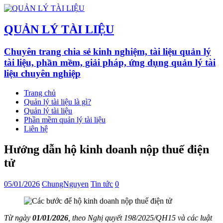
QUẢN LÝ TÀI LIỆU
Chuyên trang chia sẻ kinh nghiệm, tài liệu quản lý
tài liệu, phần mềm, giải pháp, ứng dụng quản lý tài
liệu chuyên nghiệp
Trang chủ
Quản lý tài liệu là gì?
Quản lý tài liệu
Phần mềm quản lý tài liệu
Liên hệ
Hướng dẫn hộ kinh doanh nộp thuế điện
tử
05/01/2026
ChungNguyen
Tin tức
0
Từ ngày
01/01/2026
, theo Nghị quyết 198/2025/QH15 và các luật