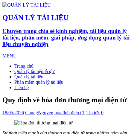
QUẢN LÝ TÀI LIỆU
Chuyên trang chia sẻ kinh nghiệm, tài liệu quản lý
tài liệu, phần mềm, giải pháp, ứng dụng quản lý tài
liệu chuyên nghiệp
MENU
Trang chủ
Quản lý tài liệu là gì?
Quản lý tài liệu
Phần mềm quản lý tài liệu
Liên hệ
Quy định về hóa đơn thương mại điện tử
18/05/2026
ChungNguyen
hóa đơn điện tử
,
Tin tức
0
Sự phát triển mạnh của thương mại điện tử trong những năm gần