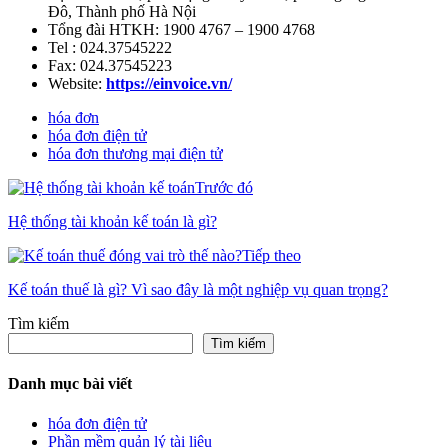
Đô
,
Thành phố Hà Nội
Tổng đài HTKH: 1900 4767 – 1900 4768
Tel : 024.37545222
Fax: 024.37545223
Website:
https://einvoice.vn/
hóa đơn
hóa đơn điện tử
hóa đơn thương mại điện tử
Trước đó
Hệ thống tài khoản kế toán là gì?
Tiếp theo
Kế toán thuế là gì? Vì sao đây là một nghiệp vụ quan trọng?
Tìm kiếm
Tìm kiếm
Danh mục bài viết
hóa đơn điện tử
Phần mềm quản lý tài liệu