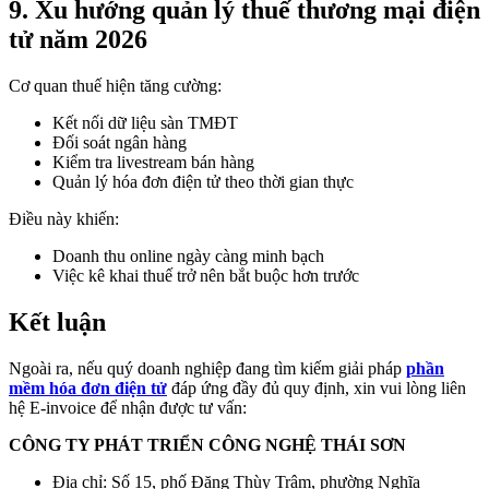
9. Xu hướng quản lý thuế thương mại điện
tử năm 2026
Cơ quan thuế hiện tăng cường:
Kết nối dữ liệu sàn TMĐT
Đối soát ngân hàng
Kiểm tra livestream bán hàng
Quản lý hóa đơn điện tử theo thời gian thực
Điều này khiến:
Doanh thu online ngày càng minh bạch
Việc kê khai thuế trở nên bắt buộc hơn trước
Kết luận
Ngoài ra, nếu quý doanh nghiệp đang tìm kiếm giải pháp
phần
mềm hóa đơn điện tử
đáp ứng đầy đủ quy định, xin vui lòng liên
hệ E-invoice để nhận được tư vấn:
CÔNG TY PHÁT TRIỂN CÔNG NGHỆ THÁI SƠN
Địa chỉ:
Số 15, phố Đặng Thùy Trâm, phường Nghĩa