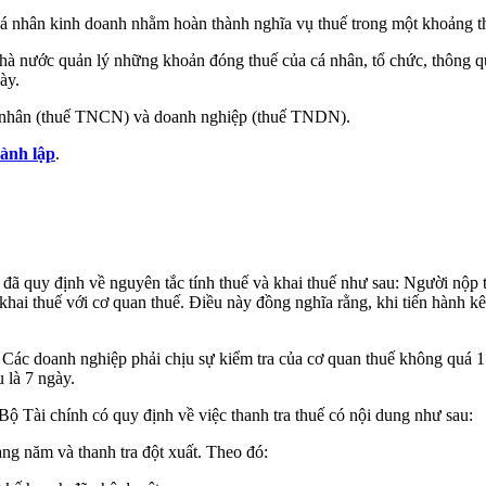
 cá nhân kinh doanh nhằm hoàn thành nghĩa vụ thuế trong một khoảng th
hà nước quản lý những khoản đóng thuế của cá nhân, tổ chức, thông qua
ày.
Cá nhân (thuế TNCN) và doanh nghiệp (thuế TNDN).
hành lập
.
 quy định về nguyên tắc tính thuế và khai thuế như sau: Người nộp th
khai thuế với cơ quan thuế. Điều này đồng nghĩa rằng, khi tiến hành k
ác doanh nghiệp phải chịu sự kiểm tra của cơ quan thuế không quá 1 
 là 7 ngày.
 Tài chính có quy định về việc thanh tra thuế có nội dung như sau:
àng năm và thanh tra đột xuất. Theo đó: