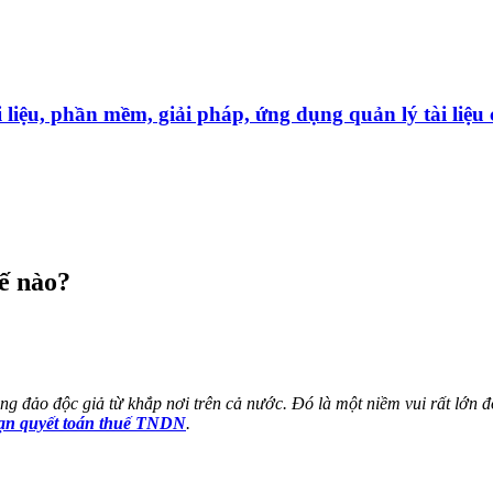
̀i liệu, phần mềm, giải pháp, ứng dụng quản lý tài liê
ế nào?
ng đảo độc giả từ khắp nơi trên cả nước. Đó là một niềm vui rất lớn đố
hạn quyết toán thuế TNDN
.