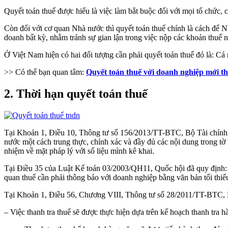
Quyết toán thuế được hiểu là việc làm bắt buộc đối với mọi tổ chức,
Còn đối với cơ quan Nhà nước thì quyết toán thuế chính là cách để N
doanh bất kỳ, nhằm tránh sự gian lận trong việc nộp các khoản thuế n
Ở Việt Nam hiện có hai đối tượng cần phải quyết toán thuế đó là: 
>> Có thể bạn quan tâm:
Quyết toán thuế với doanh nghiệp mới t
2. Thời hạn quyết toán thuế
Tại Khoản 1, Điều 10, Thông tư số 156/2013/TT-BTC, Bộ Tài chính đã
nước một cách trung thực, chính xác và đầy đủ các nội dung trong tờ 
nhiệm về mặt pháp lý với số liệu mình kê khai.
Tại Điều 35 của Luật Kế toán 03/2003/QH11, Quốc hội đã quy định: C
quan thuế cần phải thông báo với doanh nghiệp bằng văn bản tối thiểu
Tại Khoản 1, Điều 56, Chương VIII, Thông tư số 28/2011/TT-BTC, Bộ
– Việc thanh tra thuế sẽ được thực hiện dựa trên kế hoạch thanh tra h