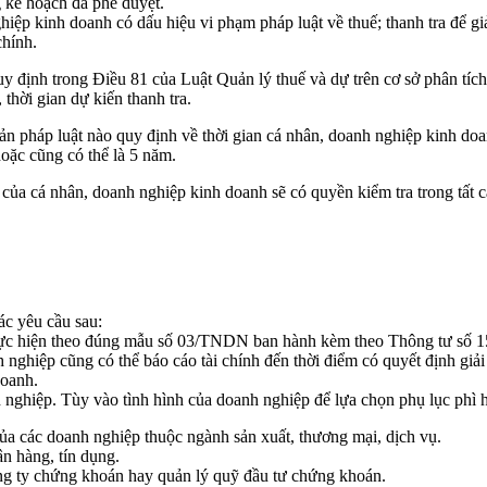
 kế hoạch đã phê duyệt.
hiệp kinh doanh có dấu hiệu vi phạm pháp luật về thuế; thanh tra để giả
chính.
y định trong Điều 81 của Luật Quản lý thuế và dự trên cơ sở phân tích
 thời gian dự kiến thanh tra.
ản pháp luật nào quy định về thời gian cá nhân, doanh nghiệp kinh doa
oặc cũng có thể là 5 năm.
 của cá nhân, doanh nghiệp kinh doanh sẽ có quyền kiểm tra trong tất 
ác yêu cầu sau:
 thực hiện theo đúng mẫu số 03/TNDN ban hành kèm theo Thông tư số
nghiệp cũng có thể báo cáo tài chính đến thời điểm có quyết định giải 
doanh.
 nghiệp. Tùy vào tình hình của doanh nghiệp để lựa chọn phụ lục phì 
 các doanh nghiệp thuộc ngành sản xuất, thương mại, dịch vụ.
n hàng, tín dụng.
g ty chứng khoán hay quản lý quỹ đầu tư chứng khoán.