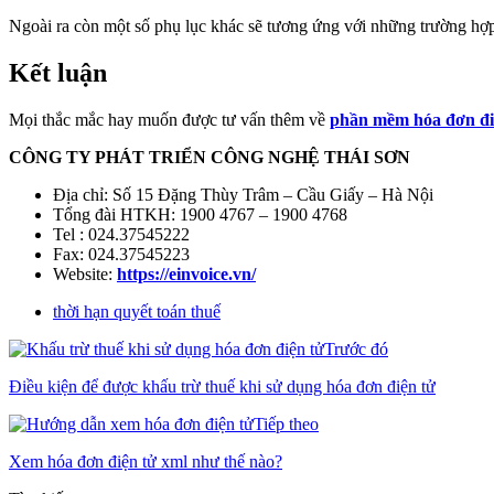
Ngoài ra còn một số phụ lục khác sẽ tương ứng với những trường hợp
Kết luận
Mọi thắc mắc hay muốn được tư vấn thêm về
phần mềm hóa đơn đi
CÔNG TY PHÁT TRIỂN CÔNG NGHỆ THÁI SƠN
Địa chỉ: Số 15 Đặng Thùy Trâm – Cầu Giấy – Hà Nội
Tổng đài HTKH: 1900 4767 – 1900 4768
Tel : 024.37545222
Fax: 024.37545223
Website:
https://einvoice.vn/
thời hạn quyết toán thuế
Trước đó
Điều kiện để được khấu trừ thuế khi sử dụng hóa đơn điện tử
Tiếp theo
Xem hóa đơn điện tử xml như thế nào?