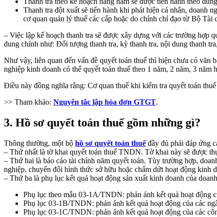
Thanh tra theo kế hoạch hàng năm sẽ được tiến hành theo đúng
Thanh tra đột xuất sẽ tiến hành khi phát hiện cá nhân, doanh ng
cơ quan quản lý thuế các cấp hoặc do chính chỉ đạo từ Bộ Tài 
– Việc lập kế hoạch thanh tra sẽ được xây dựng với các trường hợp qu
dung chính như: Đối tượng thanh tra, kỳ thanh tra, nội dung thanh tra,
Như vậy, liên quan đến vấn đề quyết toán thuế thì hiện chưa có văn b
nghiệp kinh doanh có thể quyết toán thuế theo 1 năm, 2 năm, 3 năm h
Điều này đồng nghĩa rằng: Cơ quan thuế khi kiểm tra quyết toán thuế
>> Tham khảo:
Nguyên tắc lập hóa đơn GTGT
.
3. Hồ sơ quyết toán thuế gồm những gì?
Thông thường, một bộ
hồ sơ quyết toán thuế
đầy đủ phải đáp ứng c
– Thứ nhất là tờ khai quyết toán thuế TNDN. Tờ khai này sẽ được
– Thứ hai là báo cáo tài chính năm quyết toán. Tùy trường hợp, doanh 
nghiệp, chuyển đổi hình thức sở hữu hoặc chấm dứt hoạt động kinh 
– Thứ ba là phụ lục kết quả hoạt động sản xuất kinh doanh của doanh
Phụ lục theo mẫu 03-1A/TNDN: phản ánh kết quả hoạt động của
Phụ lục 03-1B/TNDN: phản ánh kết quả hoạt động của các ngâ
Phụ lục 03-1C/TNDN: phản ánh kết quả hoạt động của các côn