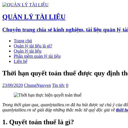
QUẢN LÝ TÀI LIỆU
Chuyên trang chia sẻ kinh nghiệm, tài liệu quản lý ta
Trang chủ
Quản lý tài liệu là gì?
Quản lý tài liệu
Phần mềm quản lý tài liệu
Liên hệ
Thời hạn quyết toán thuế được quy định th
23/09/2020
ChungNguyen
Tin tức
0
Trong thời gian qua, quanlytailieu.vn đã hu hút được sự chú ý của đô
quanlytailieu.vn sẽ giải đáp những thắc mắc từ quý độc giả về
thời 
1. Quyết toán thuế là gì?