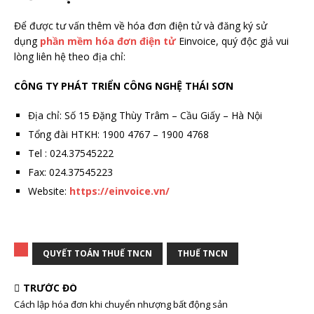
Để được tư vấn thêm về hóa đơn điện tử và đăng ký sử
dụng
phần mềm hóa đơn điện tử
Einvoice, quý độc giả vui
lòng liên hệ theo địa chỉ:
CÔNG TY PHÁT TRIỂN CÔNG NGHỆ THÁI SƠN
Địa chỉ: Số 15 Đặng Thùy Trâm – Cầu Giấy – Hà Nội
Tổng đài HTKH: 1900 4767 – 1900 4768
Tel : 024.37545222
Fax: 024.37545223
Website:
https://einvoice.vn/
QUYẾT TOÁN THUẾ TNCN
THUẾ TNCN
TRƯỚC ĐÓ
Cách lập hóa đơn khi chuyển nhượng bất động sản