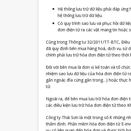
Hệ thống lưu trữ dữ liệu phải đáp ứng
hệ thống lưu trữ dữ liệu.
Có quy trình sao lưu và phục hồi dữ li
đơn điện tử ra các vật mang tin hoặc s
Cũng trong Thông tư 32/2011/TT-BTC, Điều 11
đã quy định bên mua hàng hoá, dịch vụ sử dụ
chính phải lưu trữ hóa đơn điện tử theo thời
Đối với bên mua là đơn vị kế toán và tổ chức
nhiệm sao lưu dữ liệu của hóa đơn điện tử ra
gắn ngoài; đĩa cứng gắn trong…) hoặc thực h
tử.
Ngoài ra, để bên mua lưu trữ hóa đơn điện 
các điều kiện lưu trữ hóa đơn điện tử theo 
Công ty Thái Sơn là một trong số ít những n
thẩm định. Phần mềm hóa đơn điện tử E-invo
vụ có liên quan đến hóa đơn và được tích hợ