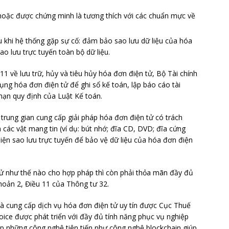
 hoặc được chứng minh là tương thích với các chuẩn mực về
ệu khi hệ thống gặp sự cố: đảm bảo sao lưu dữ liệu của hóa
ao lưu trực tuyến toàn bộ dữ liệu.
 về lưu trữ, hủy và tiêu hủy hóa đơn điện tử, Bộ Tài chính
ng hóa đơn điện tử để ghi sổ kế toán, lập báo cáo tài
 hạn quy định của Luật Kế toán.
 trung gian cung cấp giải pháp hóa đơn điện tử có trách
 các vật mang tin (ví dụ: bút nhớ; đĩa CD, DVD; đĩa cứng
iện sao lưu trực tuyến để bảo vệ dữ liệu của hóa đơn điện
tử như thế nào cho hợp pháp thì còn phải thỏa mãn đầy đủ
Khoản 2, Điều 11 của Thông tư 32.
hà cung cấp dịch vụ hóa đơn điện tử uy tín được Cục Thuế
ice được phát triển với đầy đủ tính năng phục vụ nghiệp
p những công nghệ tiên tiến như công nghệ blockchain giúp