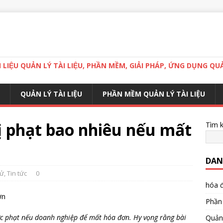
LIỆU QUẢN LÝ TÀI LIỆU, PHẦN MỀM, GIẢI PHÁP, ỨNG DỤNG QUA
QUẢN LÝ TÀI LIỆU
PHẦN MỀM QUẢN LÝ TÀI LIỆU
ị phạt bao nhiêu nếu mất
Tìm 
DAN
tử
,
Tin tức
0
hóa đ
Phần 
ức phạt nếu doanh nghiệp để mất hóa đơn. Hy vọng rằng bài
Quản 