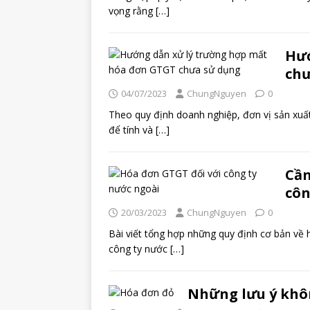
vọng rằng
[…]
Hướ
chư
04/07/2023
ChungNguyen
0
Theo quy định doanh nghiệp, đơn vị sản xuất
để tính và
[…]
Cần
côn
20/03/2023
ChungNguyen
0
Bài viết tổng hợp những quy định cơ bản về
công ty nước
[…]
Những lưu ý khôn