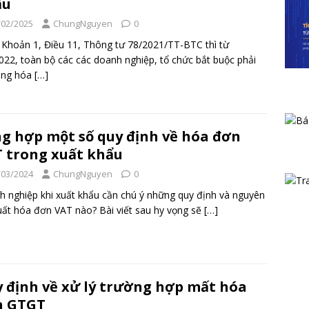
ẩu
/02/2025
ChungNguyen
0
Khoản 1, Điều 11, Thông tư 78/2021/TT-BTC thì từ
022, toàn bộ các các doanh nghiệp, tổ chức bắt buộc phải
ụng hóa
[…]
g hợp một số quy định về hóa đơn
 trong xuất khẩu
/03/2024
ChungNguyen
0
 nghiệp khi xuất khẩu cần chú ý những quy định và nguyên
uất hóa đơn VAT nào? Bài viết sau hy vọng sẽ
[…]
 định về xử lý trường hợp mất hóa
n GTGT