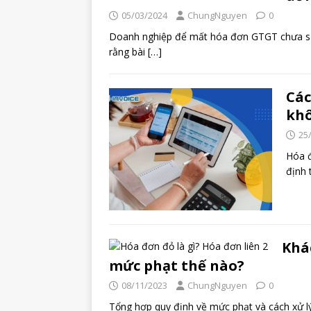
05/03/2024
ChungNguyen
0
Doanh nghiệp để mất hóa đơn GTGT chưa sử d
rằng bài
[…]
Các
khô
25
Hóa đ
định 
Khá
mức phạt thế nào?
08/11/2023
ChungNguyen
0
Tổng hợp quy định về mức phạt và cách xử l