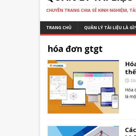
CHUYÊN TRANG CHIA SẺ KINH NGHIỆM, TÀI 
TRANG CHỦ
QUẢN LÝ TÀI LIỆU LÀ GÌ?
hóa đơn gtgt
Hóa
thế
23
Hóa đ
là mộ
Các