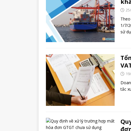
kh
25
Theo 
1/7/2
sử d
Tổn
VAT
19
Doanh
tắc x
Quy
đơ