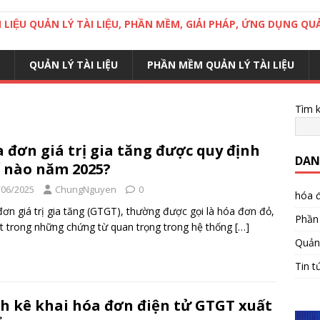
LIỆU QUẢN LÝ TÀI LIỆU, PHẦN MỀM, GIẢI PHÁP, ỨNG DỤNG QUA
QUẢN LÝ TÀI LIỆU
PHẦN MỀM QUẢN LÝ TÀI LIỆU
Tìm 
 đơn giá trị gia tăng được quy định
DAN
 nào năm 2025?
/06/2025
ChungNguyen
0
hóa đ
ơn giá trị gia tăng (GTGT), thường được gọi là hóa đơn đỏ,
Phần 
t trong những chứng từ quan trọng trong hệ thống
[…]
Quản 
Tin t
h kê khai hóa đơn điện tử GTGT xuất