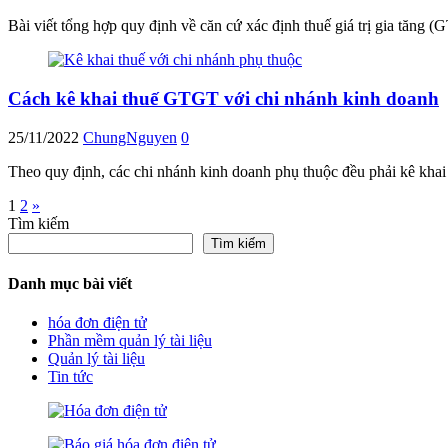
Bài viết tổng hợp quy định về căn cứ xác định thuế giá trị gia tăng
Cách kê khai thuế GTGT với chi nhánh kinh doanh
25/11/2022
ChungNguyen
0
Theo quy định, các chi nhánh kinh doanh phụ thuộc đều phải kê khai
Phân
1
2
»
Tìm kiếm
trang
Tìm kiếm
bài
Danh mục bài viết
viết
hóa đơn điện tử
Phần mềm quản lý tài liệu
Quản lý tài liệu
Tin tức