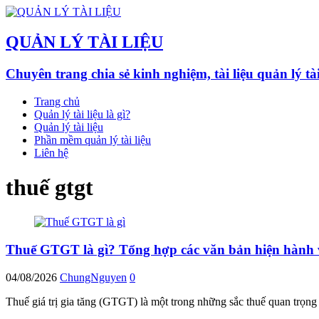
QUẢN LÝ TÀI LIỆU
Chuyên trang chia sẻ kinh nghiệm, tài liệu quản lý ta
Trang chủ
Quản lý tài liệu là gì?
Quản lý tài liệu
Phần mềm quản lý tài liệu
Liên hệ
thuế gtgt
Thuế GTGT là gì? Tổng hợp các văn bản hiện hành về
04/08/2026
ChungNguyen
0
Thuế giá trị gia tăng (GTGT) là một trong những sắc thuế quan trọn