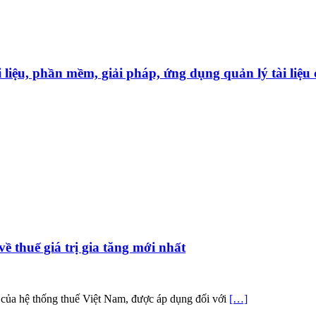
̀i liệu, phần mềm, giải pháp, ứng dụng quản lý tài liê
 thuế giá trị gia tăng mới nhất
g của hệ thống thuế Việt Nam, được áp dụng đối với
[…]