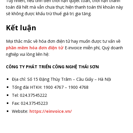
Tuy nhiên, nếu tính đến thời hạn quyết toán, thời hạn thanh
toán đã hết mà vẫn chưa thực hiện thanh toán thì khoản này
sẽ không được khấu trừ thuế giá trị gia tăng.
Kết luận
Mọi thắc mắc về hóa đơn điện tử hay muốn được tư vấn về
phần mềm hóa đơn điện tử
E-invoice miễn phí, Quý doanh
nghiệp vui lòng liên hệ:
CÔNG TY PHÁT TRIỂN CÔNG NGHỆ THÁI SƠN
Địa chỉ: Số 15 Đặng Thùy Trâm – Cầu Giấy – Hà Nội
Tổng đài HTKH: 1900 4767 – 1900 4768
Tel: 024.37545222
Fax: 024.37545223
Website:
https://einvoice.vn/