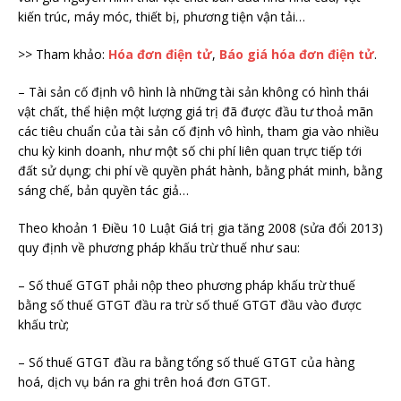
kiến trúc, máy móc, thiết bị, phương tiện vận tải…
>> Tham khảo:
Hóa đơn điện tử
,
Báo giá hóa đơn điện tử
.
– Tài sản cố định vô hình là những tài sản không có hình thái
vật chất, thể hiện một lượng giá trị đã được đầu tư thoả mãn
các tiêu chuẩn của tài sản cố định vô hình, tham gia vào nhiều
chu kỳ kinh doanh, như một số chi phí liên quan trực tiếp tới
đất sử dụng; chi phí về quyền phát hành, bằng phát minh, bằng
sáng chế, bản quyền tác giả…
Theo khoản 1 Điều 10 Luật Giá trị gia tăng 2008 (sửa đổi 2013)
quy định về phương pháp khấu trừ thuế như sau:
– Số thuế GTGT phải nộp theo phương pháp khấu trừ thuế
bằng số thuế GTGT đầu ra trừ số thuế GTGT đầu vào được
khấu trừ;
– Số thuế GTGT đầu ra bằng tổng số thuế GTGT của hàng
hoá, dịch vụ bán ra ghi trên hoá đơn GTGT.