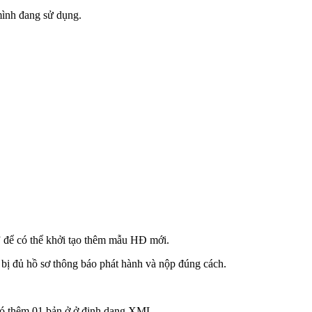
mình đang sử dụng.
” để có thể khởi tạo thêm mẫu HĐ mới.
 bị đủ hồ sơ thông báo phát hành và nộp đúng cách.
ó thêm 01 bản ở ở định dạng XML.