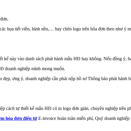
 đơn.
, các họa tiết viền, hình nền,… hay chèn logo trên hóa đơn theo như ý
hiết kế này vào danh sách phát hành mẫu HĐ hay không. Nếu đồng ý, bạ
u HĐ doanh nghiệp mình mong muốn.
go đẹp, ưng ý, doanh nghiệp cần phải nộp hồ sơ Thông báo phát hành hó
ghiệp cách tự thiết kế mẫu HĐ có in logo đơn giản, chuyên nghiệp trên 
m hóa đơn điện tử
E-invoice hoàn toàn miễn phí, Quý doanh nghiệp v