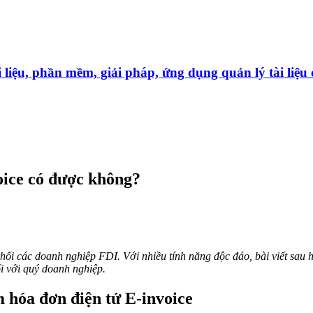
̀i liệu, phần mềm, giải pháp, ứng dụng quản lý tài liê
oice có được không?
ối các doanh nghiệp FDI. Với nhiều tính năng độc đáo, bài viết sau 
i với quý doanh nghiệp.
 hóa đơn điện tử E-invoice