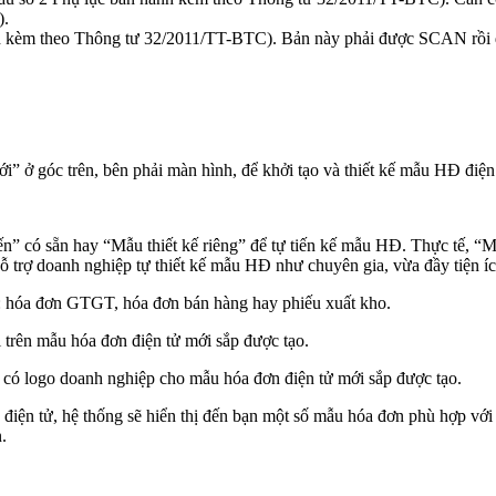
).
nh kèm theo Thông tư 32/2011/TT-BTC). Bản này phải được SCAN rồi 
” ở góc trên, bên phải màn hình, để khởi tạo và thiết kế mẫu HĐ điệ
ó sẵn hay “Mẫu thiết kế riêng” để tự tiến kế mẫu HĐ. Thực tế, “Mẫu 
 trợ doanh nghiệp tự thiết kế mẫu HĐ như chuyên gia, vừa đầy tiện ích l
: hóa đơn GTGT, hóa đơn bán hàng hay phiếu xuất kho.
trên mẫu hóa đơn điện tử mới sắp được tạo.
ng có logo doanh nghiệp cho mẫu hóa đơn điện tử mới sắp được tạo.
điện tử, hệ thống sẽ hiển thị đến bạn một số mẫu hóa đơn phù hợp với 
.