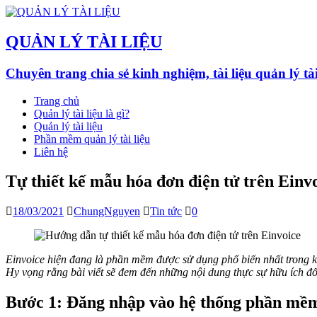
QUẢN LÝ TÀI LIỆU
Chuyên trang chia sẻ kinh nghiệm, tài liệu quản lý ta
Trang chủ
Quản lý tài liệu là gì?
Quản lý tài liệu
Phần mềm quản lý tài liệu
Liên hệ
Tự thiết kế mẫu hóa đơn điện tử trên Einv
18/03/2021
ChungNguyen
Tin tức
0
Einvoice hiện đang là phần mềm được sử dụng phổ biến nhất trong kh
Hy vọng rằng bài viết sẽ đem đến những nội dung thực sự hữu ích đố
Bước 1: Đăng nhập vào hệ thống phần mềm