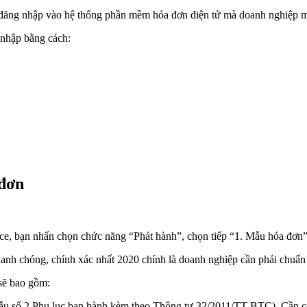
hải đăng nhập vào hệ thống phần mềm hóa đơn điện tử mà doanh nghiệp 
 nhập bằng cách:
 đơn
ice, bạn nhấn chọn chức năng “Phát hành”, chọn tiếp “1. Mẫu hóa đơn
anh chóng, chính xác nhất 2020 chính là doanh nghiệp cần phải chuẩn
sẽ bao gồm:
u số 2 Phụ lục ban hành kèm theo Thông tư 32/2011/TT-BTC). Cần c