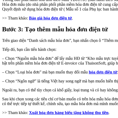
Hóa đơn mẫu (do nhà phân phối phần mềm hóa đơn điện tử cung cấp
Quyết định sử dụng hóa đơn điện tử ( Mẫu số 1 của Phụ lục ban hà
>> Tham khảo:
Báo giá hóa đơn điện tử
.
Bước 3: Tạo thêm mẫu hóa đơn điện tử
Trên giao diện “Danh sách mẫu hóa đơn”, bạn nhấn chọn ô “Thêm mới
Tiếp đó, bạn cần tiến hành chọn:
– Chọn “Nguồn mẫu hóa đơn” để lấy mẫu HĐ từ “Kho mẫu trực tuyến” c
bật trên phần mềm hóa đơn điện tử E-invoice của ThaisonSoft, giúp hỗ
– Chọn “Loại hóa đơn” mà bạn muốn thay đổi mẫu
hóa đơn điện tử
– Chọn “Ngôn ngữ” là tiếng Việt hay song ngữ mà bạn muốn hiển thị 
Ngoài ra, bạn có thể tùy chọn cả khổ giấy, loại trang và có hay khô
Sau khi chọn xong các tiêu chí cơ bản muốn có trên hóa mẫu hóa đơn 
có thể trực tiếp tự thiết kế, chỉnh sửa, tạo mẫu hóa đơn mà mình muốn
>> Tham khảo:
Xuất hóa đơn hàng biếu tặng không thu tiền
.