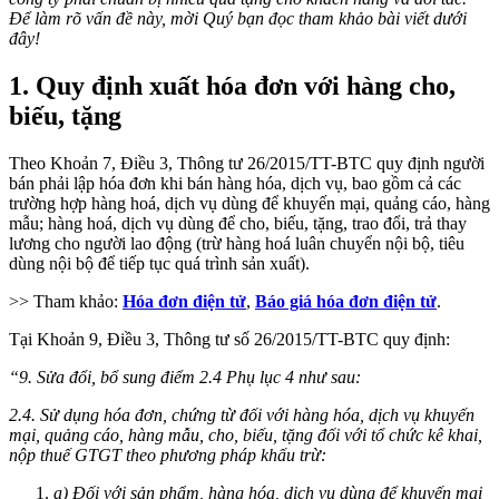
Để làm rõ vấn đề này, mời Quý bạn đọc tham khảo bài viết dưới
đây!
1. Quy định xuất hóa đơn với hàng cho,
biếu, tặng
Theo Khoản 7, Điều 3, Thông tư 26/2015/TT-BTC quy định người
bán phải lập hóa đơn khi bán hàng hóa, dịch vụ, bao gồm cả các
trường hợp hàng hoá, dịch vụ dùng để khuyến mại, quảng cáo, hàng
mẫu; hàng hoá, dịch vụ dùng để cho, biếu, tặng, trao đổi, trả thay
lương cho người lao động (trừ hàng hoá luân chuyển nội bộ, tiêu
dùng nội bộ để tiếp tục quá trình sản xuất).
>> Tham khảo:
Hóa đơn điện tử
,
Báo giá hóa đơn điện tử
.
Tại Khoản 9, Điều 3, Thông tư số 26/2015/TT-BTC quy định:
“9. Sửa đổi, bổ sung điểm 2.4 Phụ lục 4 như sau:
2.4. Sử dụng hóa đơn, chứng từ đối với hàng hóa, dịch vụ khuyến
mại, quảng cáo, hàng mẫu, cho, biếu, tặng đối với tổ chức kê khai,
nộp thuế GTGT theo phương pháp khấu trừ:
a) Đối với sản phẩm, hàng hóa, dịch vụ dùng để khuyến mại