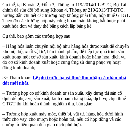
Cụ thể, tại Khoản 2, Điều 3, Thông tư 119/2014/TT-BTC, Bộ Tài
chính đã sửa đổi bổ sung Khoản 4, Thông tư 219/2013/TT-BTC,
hướng dẫn chi tiết các trường hợp không phải tính, nộp thuế GTGT.
Theo đó các trường hợp này cũng hoàn toàn không bắt buộc phải
xuất hóa đơn và thay thế bằng cách lập bảng kê.
Cụ thể, bao gồm các trường hợp sau:
– Hàng hóa luân chuyển nội bộ như hàng hóa được xuất để chuyển
kho nội bộ, xuất vật tư, bán thành phẩm, để tiếp tục quá trình sản
xuất trong một cơ sở sản xuất, kinh doanh hoặc hàng hóa, dịch vụ
do cơ sở kinh doanh xuất hoặc cung ứng sử dụng phục vụ hoạt
động kinh doanh;
>> Tham khảo:
Lệ phí trước bạ và thuế thu nhập cá nhân nhà
đất mới nhất
.
– Trường hợp cơ sở kinh doanh tự sản xuất, xây dựng tài sản cố
định để phục vụ sản xuất, kinh doanh hàng hóa, dịch vụ chịu thuế
GTGT thì khi hoàn thành, nghiệm thu, bàn giao;
– Trường hợp xuất máy móc, thiết bị, vật tư, hàng hóa dưới hình
thức cho vay, cho mượn hoặc hoàn trả, nếu có hợp đồng và các
chứng từ liên quan đến giao dịch phù hợp.