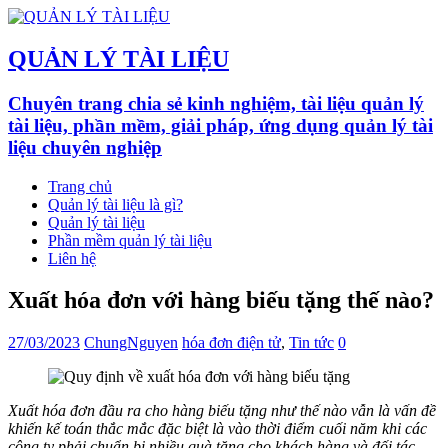
QUẢN LÝ TÀI LIỆU
Chuyên trang chia sẻ kinh nghiệm, tài liệu quản lý
tài liệu, phần mềm, giải pháp, ứng dụng quản lý tài
liệu chuyên nghiệp
Trang chủ
Quản lý tài liệu là gì?
Quản lý tài liệu
Phần mềm quản lý tài liệu
Liên hệ
Xuất hóa đơn với hàng biếu tặng thế nào?
27/03/2023
ChungNguyen
hóa đơn điện tử
,
Tin tức
0
Xuất hóa đơn đầu ra cho hàng biếu tặng như thế nào vẫn là vấn đề
khiến kế toán thắc mắc đặc biệt là vào thời điểm cuối năm khi các
công ty phải chuẩn bị nhiều quà tặng cho khách hàng và đối tác.