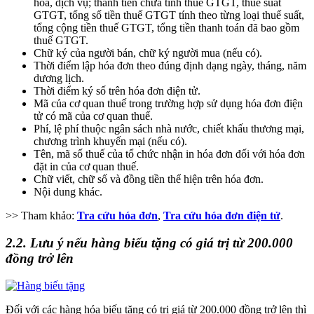
hóa, dịch vụ; thành tiền chưa tính thuế GTGT, thuế suất
GTGT, tổng số tiền thuế GTGT tính theo từng loại thuế suất,
tổng cộng tiền thuế GTGT, tổng tiền thanh toán đã bao gồm
thuế GTGT.
Chữ ký của người bán, chữ ký người mua (nếu có).
Thời điểm lập hóa đơn theo đúng định dạng ngày, tháng, năm
dương lịch.
Thời điểm ký số trên hóa đơn điện tử.
Mã của cơ quan thuế trong trường hợp sử dụng hóa đơn điện
tử có mã của cơ quan thuế.
Phí, lệ phí thuộc ngân sách nhà nước, chiết khấu thương mại,
chương trình khuyến mại (nếu có).
Tên, mã số thuế của tổ chức nhận in hóa đơn đối với hóa đơn
đặt in của cơ quan thuế.
Chữ viết, chữ số và đồng tiền thể hiện trên hóa đơn.
Nội dung khác.
>> Tham khảo:
Tra cứu hóa đơn
,
Tra cứu hóa đơn điện tử
.
2.2. Lưu ý nếu hàng biếu tặng có giá trị từ 200.000
đồng trở lên
Đối với các hàng hóa biếu tặng có trị giá từ 200.000 đồng trở lên thì