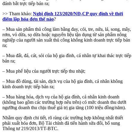
đánh bắt trực tiếp bán ra;
>> Tham khảo:
Nghị định 123/2020/NĐ-CP quy định về thời
điểm lập hóa đơn thế nào
?
– Mua sản phẩm thủ công làm bằng đay, cói, tre, nứa, lá, song, mây,
rơm, vỏ dừa, sọ dừa hoặc nguyên liệu tận dụng từ sản phẩm nông
nghiệp của người sản xuất thủ công không kinh doanh trực tiếp bán
ra;
– Mua đất, đá, cát, sỏi của hộ gia đình, cá nhân tự khai thác trực tiếp
bán ra;
– Mua phế liệu của người trực tiếp thu nhặt;
– Mua đồ dùng, tài sản, dịch vụ của hộ gia đình, cá nhân không
kinh doanh trực tiếp bán ra;
– Mua hàng hóa, dịch vụ của hộ gia đình, cá nhân kinh doanh
(không bao gồm các trường hợp nêu trên) có mức doanh thu dưới
ngưỡng doanh thu chịu thuế giá trị gia tăng (100 triệu đồng/năm).
Nhằm quy định chi tiết, rõ ràng các trường hợp không nhất thiết
phải xuất hóa đơn, Bộ Tài chính đã tiến hành sửa đổi, bổ sung
Thông tư 219/2013/TT-BTC.