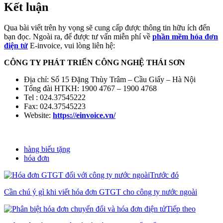
Kết luận
Qua bài viết trên hy vọng sẽ cung cấp được thông tin hữu ích đến
bạn đọc. Ngoài ra, để được tư vấn miễn phí về
phần mềm hóa đơn
điện tử
E-invoice, vui lòng liên hệ:
CÔNG TY PHÁT TRIỂN CÔNG NGHỆ THÁI SƠN
Địa chỉ: Số 15 Đặng Thùy Trâm – Cầu Giấy – Hà Nội
Tổng đài HTKH: 1900 4767 – 1900 4768
Tel : 024.37545222
Fax: 024.37545223
Website:
https://einvoice.vn/
hàng biếu tặng
hóa đơn
Trước đó
Cần chú ý gì khi viết hóa đơn GTGT cho công ty nước ngoài
Tiếp theo