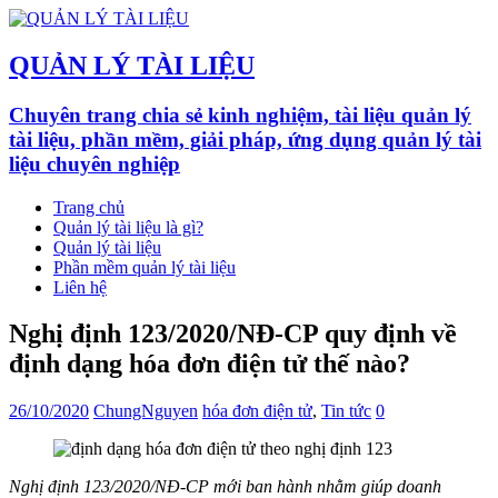
QUẢN LÝ TÀI LIỆU
Chuyên trang chia sẻ kinh nghiệm, tài liệu quản lý
tài liệu, phần mềm, giải pháp, ứng dụng quản lý tài
liệu chuyên nghiệp
Trang chủ
Quản lý tài liệu là gì?
Quản lý tài liệu
Phần mềm quản lý tài liệu
Liên hệ
Nghị định 123/2020/NĐ-CP quy định về
định dạng hóa đơn điện tử thế nào?
26/10/2020
ChungNguyen
hóa đơn điện tử
,
Tin tức
0
Nghị định 123/2020/NĐ-CP mới ban hành nhằm giúp doanh