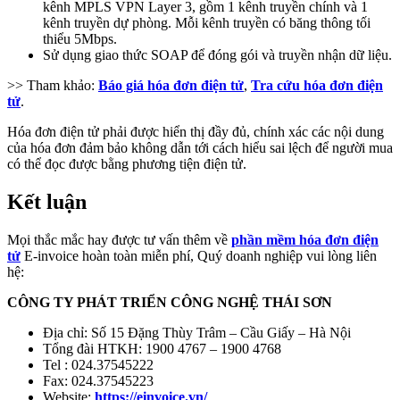
kênh MPLS VPN Layer 3, gồm 1 kênh truyền chính và 1
kênh truyền dự phòng. Mỗi kênh truyền có băng thông tối
thiểu 5Mbps.
Sử dụng giao thức SOAP để đóng gói và truyền nhận dữ liệu.
>> Tham khảo:
Báo giá hóa đơn điện tử
,
Tra cứu hóa đơn điện
tử
.
Hóa đơn điện tử phải được hiển thị đầy đủ, chính xác các nội dung
của hóa đơn đảm bảo không dẫn tới cách hiểu sai lệch để người mua
có thể đọc được bằng phương tiện điện tử.
Kết luận
Mọi thắc mắc hay được tư vấn thêm về
phần mềm hóa đơn điện
tử
E-invoice hoàn toàn miễn phí, Quý doanh nghiệp vui lòng liên
hệ:
CÔNG TY PHÁT TRIỂN CÔNG NGHỆ THÁI SƠN
Địa chỉ: Số 15 Đặng Thùy Trâm – Cầu Giấy – Hà Nội
Tổng đài HTKH: 1900 4767 – 1900 4768
Tel : 024.37545222
Fax: 024.37545223
Website:
https://einvoice.vn/