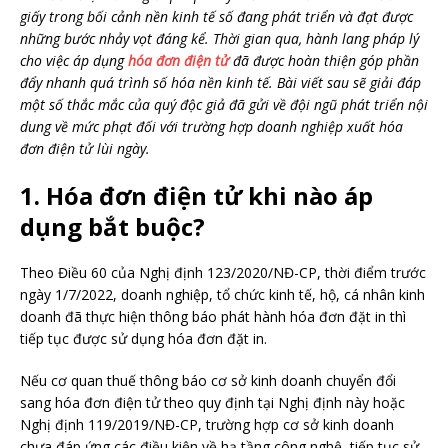
giấy trong bối cảnh nền kinh tế số đang phát triển và đạt được
những bước nhảy vọt đáng kể. Thời gian qua, hành lang pháp lý
cho việc áp dụng
hóa đơn điện tử
đã được hoàn thiện góp phần
đẩy nhanh quá trình số hóa nền kinh tế. Bài viết sau sẽ giải đáp
một số thắc mắc của quý độc giả đã gửi về đội ngũ phát triển nội
dung về mức phạt đối với trường hợp doanh nghiệp xuất hóa
đơn điện tử lùi ngày.
1. Hóa đơn điện tử khi nào áp
dụng bắt buộc?
Theo Điều 60 của Nghị định 123/2020/NĐ-CP, thời điểm trước
ngày 1/7/2022, doanh nghiệp, tổ chức kinh tế, hộ, cá nhân kinh
doanh đã thực hiện thông báo phát hành hóa đơn đặt in thì
tiếp tục được sử dụng hóa đơn đặt in.
Nếu cơ quan thuế thông báo cơ sở kinh doanh chuyển đổi
sang hóa đơn điện tử theo quy định tại Nghị định này hoặc
Nghị định 119/2019/NĐ-CP, trường hợp cơ sở kinh doanh
chưa đáp ứng các điều kiện về hạ tầng công nghệ, tiếp tục sử