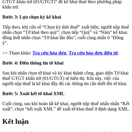
GTGT khấu trừ (01/GTGT)” để kê khai thuế theo phương pháp
khấu trừ.
Bước 3: Lựa chọn kỳ kê khai
Tiếp theo, khi cửa sổ “Chọn kỳ tính thuế” xuất hiện, người nộp thuế
nhấn chọn “Tờ khai theo quý”; chọn tiếp “Quý” và “Năm” kê khai,
đồng thời nhấn chọn “Tờ khai lần đầu”; cuối cùng nhấn ô “Đồng
ý”.
>> Tham khảo:
Tra cứu hóa đơn
,
Tra cứu hóa đơn điện tử
.
Bước 4: Điền thông tin tờ khai
Sau khi nhấn chọn tờ khai và kỳ khai thành công, giao diện Tờ khai
thuế GTGT khấu trừ (01/GTGT) sẽ hiển thị. Khi này, việc của
người nộp thuế là kê khai đầy đủ các thông tin cần thiết lên tờ khai.
Bước 5: Xuất kết tờ khai XML
Cuối cùng, sau khi hoàn tất kê khai, người nộp thuế nhấn nhấn “Kết
xuất”, chọn “kết xuất XML” để xuất tờ khai thuế ở định dạng XML.
Kết luận