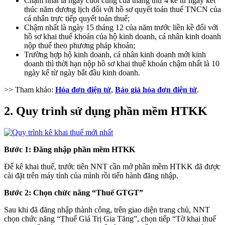
Chậm nhất là ngày cuối cùng của tháng thứ 4 kể từ ngày kết
thúc năm dương lịch đối với hồ sơ quyết toán thuế TNCN của
cá nhân trực tiếp quyết toán thuế;
Chậm nhất là ngày 15 tháng 12 của năm trước liền kề đối với
hồ sơ khai thuế khoán của hộ kinh doanh, cá nhân kinh doanh
nộp thuế theo phương pháp khoán;
Trường hợp hộ kinh doanh, cá nhân kinh doanh mới kinh
doanh thì thời hạn nộp hồ sơ khai thuế khoán chậm nhất là 10
ngày kể từ ngày bắt đầu kinh doanh.
>> Tham khảo:
Hóa đơn điện tử
,
Báo giá hóa đơn điện tử
.
2. Quy trình sử dụng phần mềm HTKK
Bước 1: Đăng nhập phần mềm HTKK
Để kê khai thuế, trước tiên NNT cần mở phần mềm HTKK đã được
cài đặt trên máy tính của mình rồi tiến hành đăng nhập.
Bước 2: Chọn chức năng “Thuế GTGT”
Sau khi đã đăng nhập thành công, trên giao diện trang chủ, NNT
chọn chức năng “Thuế Giá Trị Gia Tăng”, chọn tiếp “Tờ khai thuế