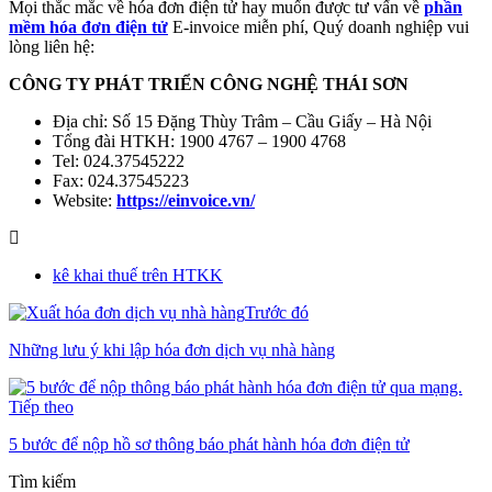
Mọi thắc mắc về hóa đơn điện tử hay muốn được tư vấn về
phần
mềm hóa đơn điện tử
E-invoice miễn phí, Quý doanh nghiệp vui
lòng liên hệ:
CÔNG TY PHÁT TRIỂN CÔNG NGHỆ THÁI SƠN
Địa chỉ: Số 15 Đặng Thùy Trâm – Cầu Giấy – Hà Nội
Tổng đài HTKH: 1900 4767 – 1900 4768
Tel: 024.37545222
Fax: 024.37545223
Website:
https://einvoice.vn/
kê khai thuế trên HTKK
Trước đó
Những lưu ý khi lập hóa đơn dịch vụ nhà hàng
Tiếp theo
5 bước để nộp hồ sơ thông báo phát hành hóa đơn điện tử
Tìm kiếm