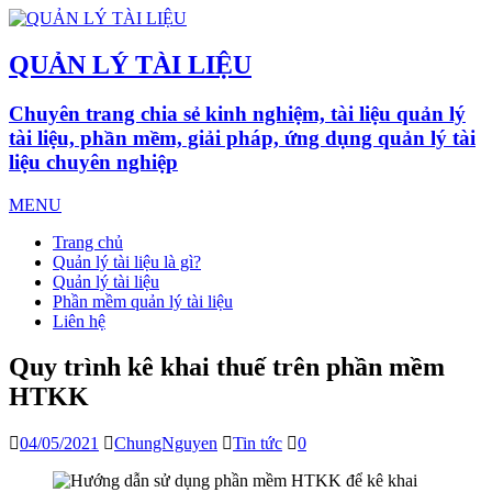
QUẢN LÝ TÀI LIỆU
Chuyên trang chia sẻ kinh nghiệm, tài liệu quản lý
tài liệu, phần mềm, giải pháp, ứng dụng quản lý tài
liệu chuyên nghiệp
MENU
Trang chủ
Quản lý tài liệu là gì?
Quản lý tài liệu
Phần mềm quản lý tài liệu
Liên hệ
Quy trình kê khai thuế trên phần mềm
HTKK
04/05/2021
ChungNguyen
Tin tức
0