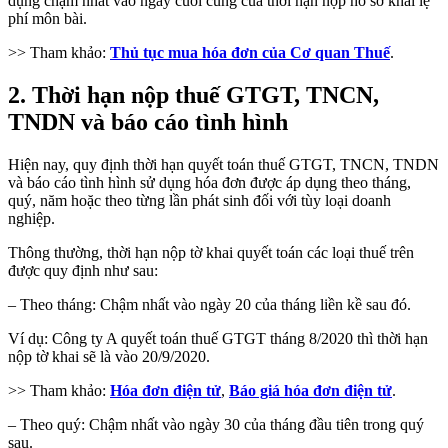
dụng chậm nhất vào ngày cuối cùng của thời hạn nộp hồ sơ khai lệ
phí môn bài.
>> Tham khảo:
Thủ tục mua hóa đơn của Cơ quan Thuế
.
2. Thời hạn nộp thuế GTGT, TNCN,
TNDN và báo cáo tình hình
Hiện nay, quy định thời hạn quyết toán thuế GTGT, TNCN, TNDN
và báo cáo tình hình sử dụng hóa đơn được áp dụng theo tháng,
quý, năm hoặc theo từng lần phát sinh đối với tùy loại doanh
nghiệp.
Thông thường, thời hạn nộp tờ khai quyết toán các loại thuế trên
được quy định như sau:
– Theo tháng: Chậm nhất vào ngày 20 của tháng liền kề sau đó.
Ví dụ: Công ty A quyết toán thuế GTGT tháng 8/2020 thì thời hạn
nộp tờ khai sẽ là vào 20/9/2020.
>> Tham khảo:
Hóa đơn điện tử
,
Báo giá hóa đơn điện tử
.
– Theo quý: Chậm nhất vào ngày 30 của tháng đầu tiên trong quý
sau.