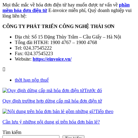
Mọi thắc mắc về hóa đơn điện tử hay muốn được tư vấn về
phần
mềm hóa đơn điện tử
E-invoice miễn phí, Quý doanh nghiệp vui
lòng liên hệ:
CÔNG TY PHÁT TRIỂN CÔNG NGHỆ THÁI SƠN
Địa chỉ: Số 15 Đặng Thùy Trâm – Cầu Giấy – Hà Nội
Tổng đài HTKH: 1900 4767 – 1900 4768
Tel: 024.37545222
Fax: 024.37545223
Website:
https://einvoice.vn/
thời hạn nộp thuế
Trước đó
Quy định trường hợp dừng cấp mã hóa đơn điện tử
Tiếp theo
Cần lưu ý những nội dung gì trên hóa đơn bán lẻ?
Tìm kiếm