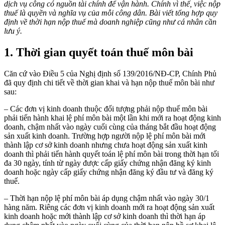
dịch vụ công có nguồn tài chính để vận hành. Chính vì thế, việc nộp
thuế là quyền và nghĩa vụ của mỗi công dân. Bài viết tổng hợp quy
định về thời hạn nộp thuế mà doanh nghiệp cũng như cá nhân cần
lưu ý.
1. Thời gian quyết toán thuế môn bài
Căn cứ vào Điều 5 của Nghị định số 139/2016/NĐ-CP, Chính Phủ
đã quy định chi tiết về thời gian khai và hạn nộp thuế môn bài như
sau:
– Các đơn vị kinh doanh thuộc đối tượng phải nộp thuế môn bài
phải tiến hành khai lệ phí môn bài một lần khi mới ra hoạt động kinh
doanh, chậm nhất vào ngày cuối cùng của tháng bắt đầu hoạt động
sản xuất kinh doanh. Trường hợp người nộp lệ phí môn bài mới
thành lập cơ sở kinh doanh nhưng chưa hoạt động sản xuất kinh
doanh thì phải tiến hành quyết toán lệ phí môn bài trong thời hạn tối
đa 30 ngày, tính từ ngày được cấp giấy chứng nhận đăng ký kinh
doanh hoặc ngày cấp giấy chứng nhận đăng ký đầu tư và đăng ký
thuế.
– Thời hạn nộp lệ phí môn bài áp dụng chậm nhất vào ngày 30/1
hàng năm. Riêng các đơn vị kinh doanh mới ra hoạt động sản xuất
kinh doanh hoặc mới thành lập cơ sở kinh doanh thì thời hạn áp