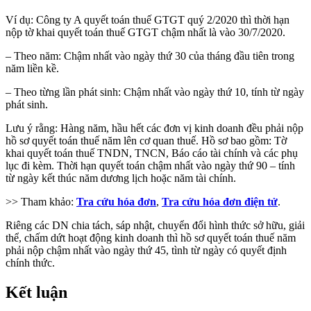
Ví dụ: Công ty A quyết toán thuế GTGT quý 2/2020 thì thời hạn
nộp tờ khai quyết toán thuế GTGT chậm nhất là vào 30/7/2020.
– Theo năm: Chậm nhất vào ngày thứ 30 của tháng đầu tiên trong
năm liền kề.
– Theo từng lần phát sinh: Chậm nhất vào ngày thứ 10, tính từ ngày
phát sinh.
Lưu ý rằng: Hàng năm, hầu hết các đơn vị kinh doanh đều phải nộp
hồ sơ quyết toán thuế năm lên cơ quan thuế. Hồ sơ bao gồm: Tờ
khai quyết toán thuế TNDN, TNCN, Báo cáo tài chính và các phụ
lục đi kèm. Thời hạn quyết toán chậm nhất vào ngày thứ 90 – tính
từ ngày kết thúc năm dương lịch hoặc năm tài chính.
>> Tham khảo:
Tra cứu hóa đơn
,
Tra cứu hóa đơn điện tử
.
Riêng các DN chia tách, sáp nhật, chuyển đổi hình thức sở hữu, giải
thể, chấm dứt hoạt động kinh doanh thì hồ sơ quyết toán thuế năm
phải nộp chậm nhất vào ngày thứ 45, tình từ ngày có quyết định
chính thức.
Kết luận