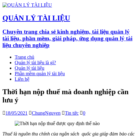
QUẢN LÝ TÀI LIỆU
Chuyên trang chia sẻ kinh nghiệm, tài liệu quản lý
tài liệu, phần mềm, giải pháp, ứng dụng quản lý tài
liệu chuyên nghiệp
Trang chủ
Quản lý tài liệu là gì?
Quản lý tài liệu
Phần mềm quản lý tài liệu
Liên hệ
Thời hạn nộp thuế mà doanh nghiệp cần
lưu ý
18/05/2021
ChungNguyen
Tin tức
0
Thuế là nguồn thu chính của ngân sách quốc gia giúp đảm bảo các